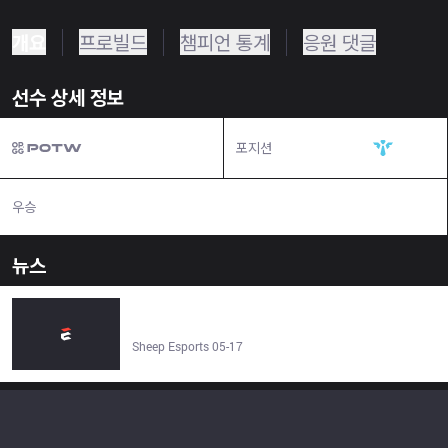
개요
프로빌드
챔피언 통계
응원 댓글
선수 상세 정보
포지션
서포터
우승
N/A
뉴스
Sources: Germany appoints League of Legends roster for
the Esports Nations Cup - Sheep Esports
Sheep Esports 05-17