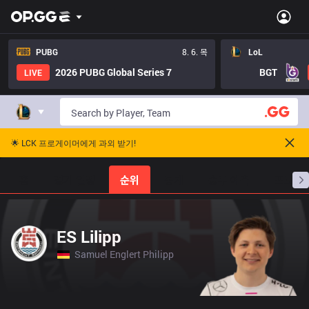
PUBG
8. 6. 목
LoL
2026 PUBG Global Series 7
BGT
LIVE
🌟 LCK 프로게이머에게 과외 받기!
홈
경기 일정
순위
통계
승부 예측
프로빌
ES Lilipp
Samuel Englert Philipp