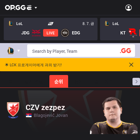
LoL
8. 7. 금
LoL
JDG
EDG
KT
LIVE
🌟 LCK 프로게이머에게 과외 받기!
홈
경기 일정
순위
통계
승부 예측
프로빌
CZV zezpez
Blagojević Jovan