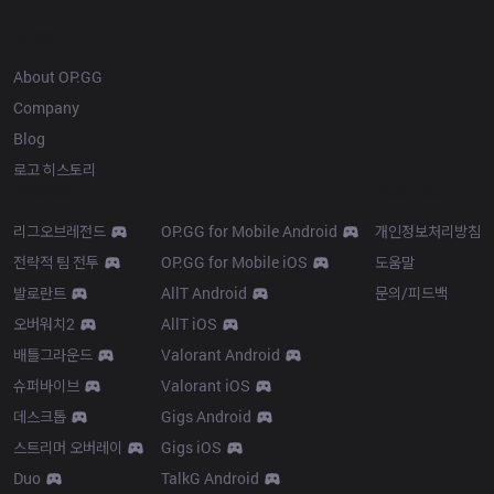
OP.GG
About OP.GG
Company
Blog
로고 히스토리
Products
Resources
리그오브레전드
OP.GG for Mobile Android
개인정보처리방침
전략적 팀 전투
OP.GG for Mobile iOS
도움말
발로란트
AllT Android
문의/피드백
오버워치2
AllT iOS
배틀그라운드
Valorant Android
슈퍼바이브
Valorant iOS
데스크톱
Gigs Android
스트리머 오버레이
Gigs iOS
Duo
TalkG Android