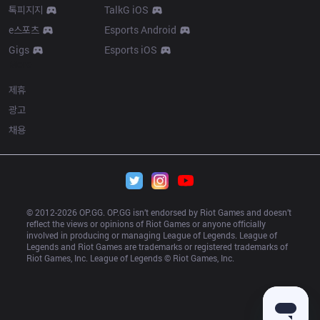
톡피지지
TalkG iOS
e스포츠
Esports Android
Gigs
Esports iOS
More
제휴
광고
채용
© 2012-
2026
 OP.GG. OP.GG isn’t endorsed by Riot Games and doesn’t 
reflect the views or opinions of Riot Games or anyone officially 
involved in producing or managing League of Legends. League of 
Legends and Riot Games are trademarks or registered trademarks of 
Riot Games, Inc. League of Legends © Riot Games, Inc.