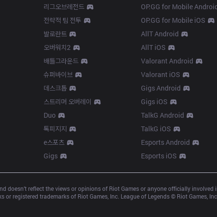
리그오브레전드
OP.GG for Mobile Androi
전략적 팀 전투
OP.GG for Mobile iOS
발로란트
AllT Android
오버워치2
AllT iOS
배틀그라운드
Valorant Android
슈퍼바이브
Valorant iOS
데스크톱
Gigs Android
스트리머 오버레이
Gigs iOS
Duo
TalkG Android
톡피지지
TalkG iOS
e스포츠
Esports Android
Gigs
Esports iOS
d doesn’t reflect the views or opinions of Riot Games or anyone officially involved
 or registered trademarks of Riot Games, Inc. League of Legends © Riot Games, Inc