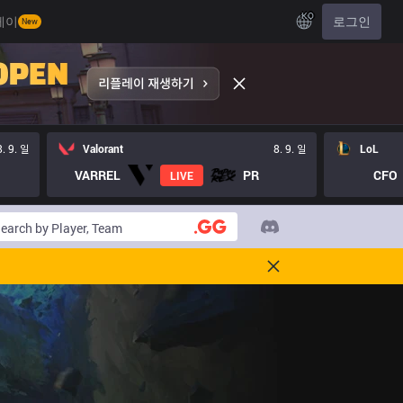
KO
레이
로그인
New
8. 9. 일
Valorant
8. 9. 일
LoL
VARREL
PR
CFO
LIVE