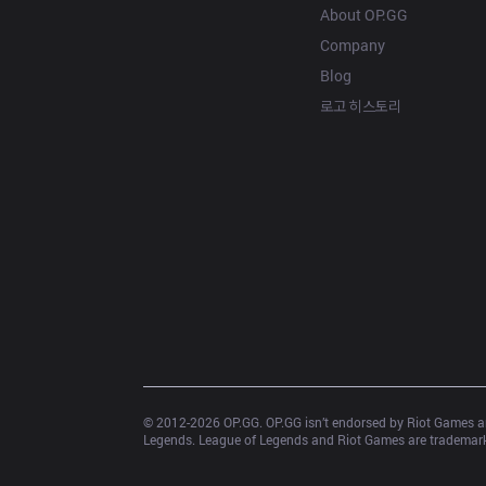
About OP.GG
Company
Blog
로고 히스토리
© 2012-
2026
 OP.GG. OP.GG isn’t endorsed by Riot Games an
Legends. League of Legends and Riot Games are trademarks