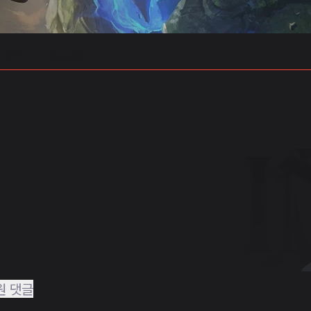
 예측
프로빌드
원 댓글