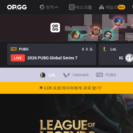
전적
데스크톱
게임즈
New
PUBG
8. 8. 토
LoL
2026 PUBG Global Series 7
IG
LIVE
LoL
Valorant
PUBG
🌟 LCK 프로게이머에게 과외 받기!