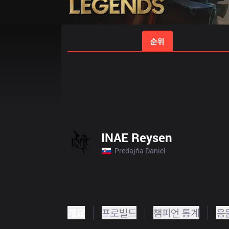
홈
경기 일정
순위
통계
승부
INAE Reysen
Predajňa Daniel
개요
프로빌드
챔피언 통계
응