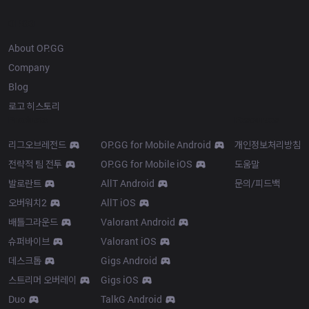
OP.GG
About OP.GG
Company
Blog
로고 히스토리
Products
Resources
리그오브레전드
OP.GG for Mobile Android
개인정보처리방침
전략적 팀 전투
OP.GG for Mobile iOS
도움말
발로란트
AllT Android
문의/피드백
오버워치2
AllT iOS
배틀그라운드
Valorant Android
슈퍼바이브
Valorant iOS
데스크톱
Gigs Android
스트리머 오버레이
Gigs iOS
Duo
TalkG Android