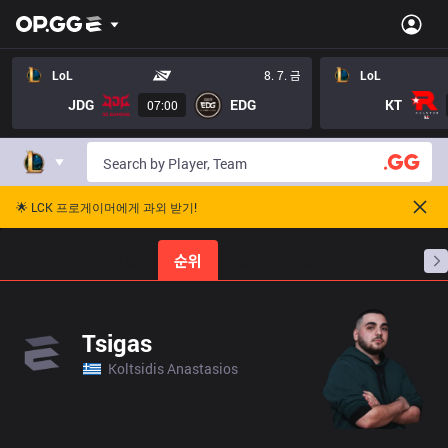
LoL
8. 7. 금
LoL
JDG
EDG
KT
07:00
🌟 LCK 프로게이머에게 과외 받기!
홈
경기 일정
순위
통계
승부 예측
프로빌
Tsigas
Koltsidis Anastasios