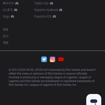
톡피지지
TalkG iOS
e스포츠
Esports Android
Gigs
Esports iOS
More
제휴
광고
채용
© 2012-
2026
 OP.GG. OP.GG isn’t endorsed by Riot Games and doesn’t 
reflect the views or opinions of Riot Games or anyone officially 
involved in producing or managing League of Legends. League of 
Legends and Riot Games are trademarks or registered trademarks of 
Riot Games, Inc. League of Legends © Riot Games, Inc.