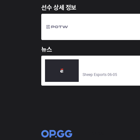
선수 상세 정보
뉴스
Riot Games unveils Thresh for
2XKO, set to launch alongside
Senna on June 9 - Sheep Esports
Sheep Esports 06-05
OP.GG