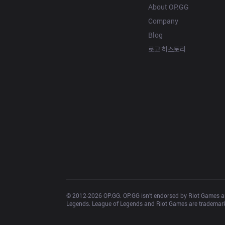
About OP.GG
Company
Blog
로고 히스토리
© 2012-
2026
 OP.GG. OP.GG isn’t endorsed by Riot Games an
Legends. League of Legends and Riot Games are trademarks