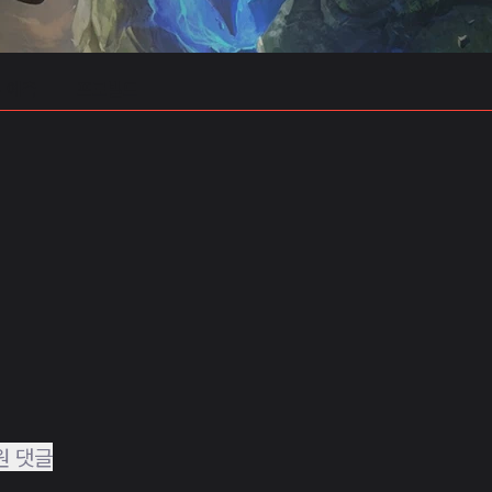
 예측
프로빌드
원 댓글