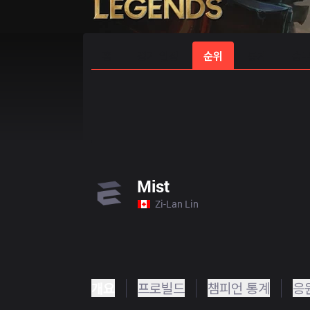
홈
경기 일정
순위
통계
승부
Mist
Zi-Lan Lin
개요
프로빌드
챔피언 통계
응