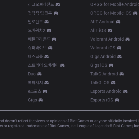
리그오브레전드
OP.GG for Mobile Androi
전략적 팀 전투
OP.GG for Mobile iOS
발로란트
AllT Android
오버워치2
AllT iOS
배틀그라운드
Valorant Android
슈퍼바이브
Valorant iOS
데스크톱
Gigs Android
스트리머 오버레이
Gigs iOS
Duo
TalkG Android
톡피지지
TalkG iOS
e스포츠
Esports Android
Gigs
Esports iOS
d doesn’t reflect the views or opinions of Riot Games or anyone officially involved
 or registered trademarks of Riot Games, Inc. League of Legends © Riot Games, Inc