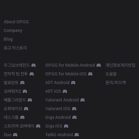
OP.GG
About OP.GG
Company
Blog
로고 히스토리
Products
Resources
리그오브레전드
OP.GG for Mobile Android
개인정보처리방침
전략적 팀 전투
OP.GG for Mobile iOS
도움말
발로란트
AllT Android
문의/피드백
오버워치2
AllT iOS
배틀그라운드
Valorant Android
슈퍼바이브
Valorant iOS
데스크톱
Gigs Android
스트리머 오버레이
Gigs iOS
Duo
TalkG Android