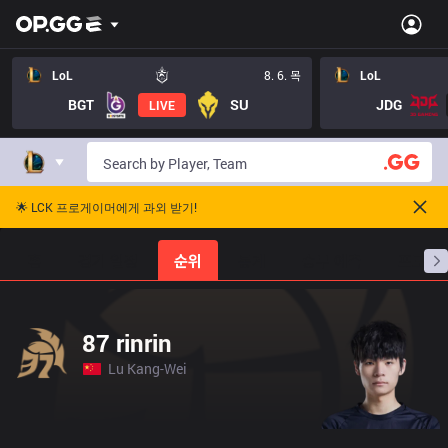
LoL
8. 6. 목
LoL
BGT
SU
JDG
LIVE
🌟 LCK 프로게이머에게 과외 받기!
홈
경기 일정
순위
통계
승부 예측
프로빌
87 rinrin
Lu Kang-Wei