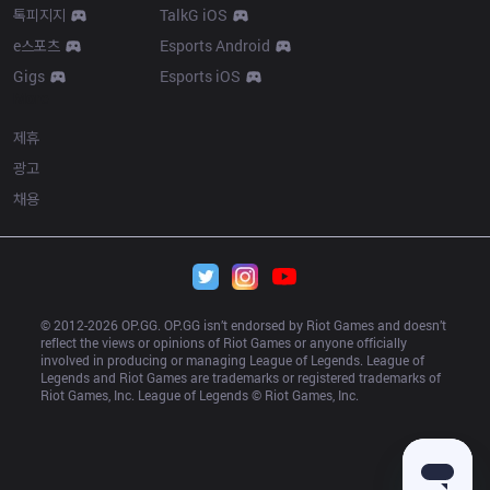
톡피지지
TalkG iOS
e스포츠
Esports Android
Gigs
Esports iOS
More
제휴
광고
채용
© 2012-
2026
 OP.GG. OP.GG isn’t endorsed by Riot Games and doesn’t 
reflect the views or opinions of Riot Games or anyone officially 
involved in producing or managing League of Legends. League of 
Legends and Riot Games are trademarks or registered trademarks of 
Riot Games, Inc. League of Legends © Riot Games, Inc.