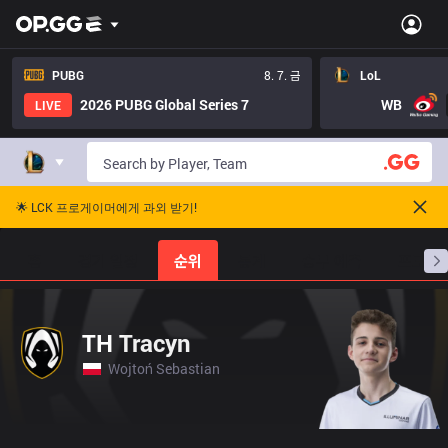
PUBG
8. 7. 금
LoL
2026 PUBG Global Series 7
WB
LIVE
🌟 LCK 프로게이머에게 과외 받기!
홈
경기 일정
순위
통계
승부 예측
프로빌
TH Tracyn
Wojtoń Sebastian