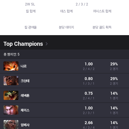
13
22
12
2
W
5
L
2 / 3 / 2
킬 합계
데스 합계
어시스트 합계
43.9%
525.4
380.7
킬 관여율
분당 데미지
분당 골드 획득
Top Champions
총 챔피언: 5
1.00
29
%
나르
2 / 4 / 2
2 경기
0.80
29
%
크산테
1 / 3 / 1
2 경기
0.75
14
%
레넥톤
2 / 4 / 1
1 경기
1.00
14
%
제이스
2 / 3 / 1
1 경기
2.66
14
%
암베사
4 / 3 / 4
1 경기