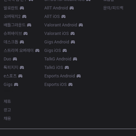
발로란트
AllT Android
문의/피드백
오버워치2
AllT iOS
배틀그라운드
Valorant Android
슈퍼바이브
Valorant iOS
데스크톱
Gigs Android
스트리머 오버레이
Gigs iOS
Duo
TalkG Android
톡피지지
TalkG iOS
e스포츠
Esports Android
Gigs
Esports iOS
More
제휴
광고
채용