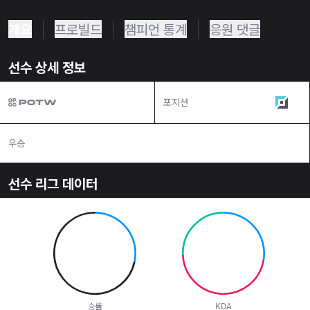
개요
프로빌드
챔피언 통계
응원 댓글
선수 상세 정보
포지션
탑
우승
N/A
선수 리그 데이터
28.6
%
1.14
승률
KDA