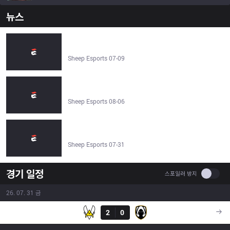
뉴스
Team Heretics' completed 2026 Summer Split LEC roster
- Sheep Esports
Sheep Esports 07-09
Team Heretics vs Fnatic | LEC 2026 | 2026년 8월 7일 -
Sheep Esports
Sheep Esports 08-06
Karmine Corp vs Team Heretics | LEC 2026 | 2026년 8월
3일 - Sheep Esports
Sheep Esports 07-31
경기 일정
Use se
스포일러 방지
26. 07. 31 금
결과
VIT
2
0
TH
15:00