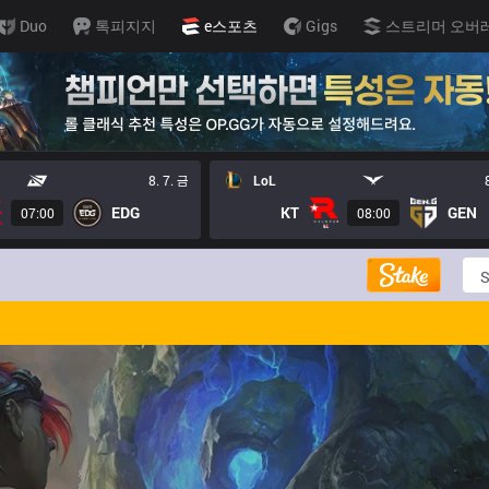
Duo
톡피지지
e스포츠
Gigs
스트리머 오버
8. 7. 금
LoL
EDG
KT
GEN
07:00
08:00