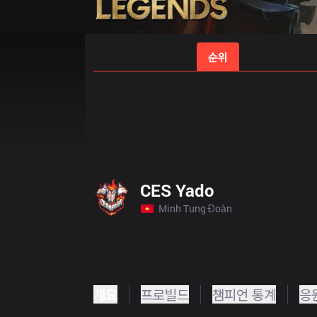
홈
경기 일정
순위
통계
승부
CES Yado
Minh Tung Đoàn
개요
프로빌드
챔피언 통계
응