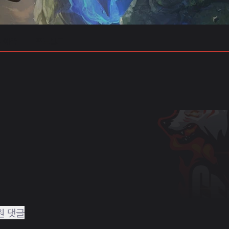
 예측
프로빌드
원 댓글