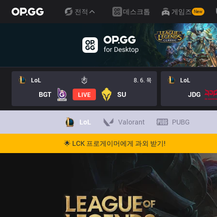
전적
데스크톱
게임즈
New
LoL
8. 6. 목
LoL
BGT
SU
JDG
LIVE
LoL
Valorant
PUBG
🌟 LCK 프로게이머에게 과외 받기!