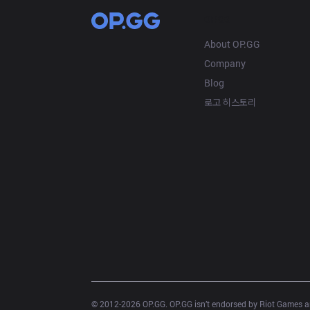
OP.GG
About OP.GG
Company
Blog
로고 히스토리
© 2012-
2026
 OP.GG. OP.GG isn’t endorsed by Riot Games an