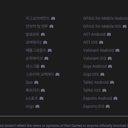
Products
Apps
리그오브레전드
OP.GG for Mobile Androi
전략적 팀 전투
OP.GG for Mobile iOS
발로란트
AllT Android
오버워치2
AllT iOS
배틀그라운드
Valorant Android
슈퍼바이브
Valorant iOS
데스크톱
Gigs Android
스트리머 오버레이
Gigs iOS
Duo
TalkG Android
톡피지지
TalkG iOS
e스포츠
Esports Android
Gigs
Esports iOS
d doesn’t reflect the views or opinions of Riot Games or anyone officially involved