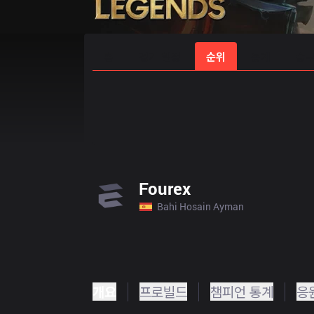
홈
경기 일정
순위
통계
승부
Fourex
Bahi Hosain Ayman
개요
프로빌드
챔피언 통계
응