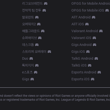
리그오브레전드
OP.GG for Mobile Androi
전략적 팀 전투
OP.GG for Mobile iOS
발로란트
AllT Android
오버워치2
AllT iOS
배틀그라운드
Valorant Android
슈퍼바이브
Valorant iOS
데스크톱
Gigs Android
스트리머 오버레이
Gigs iOS
Duo
TalkG Android
톡피지지
TalkG iOS
e스포츠
Esports Android
Gigs
Esports iOS
d doesn’t reflect the views or opinions of Riot Games or anyone officially involved
 or registered trademarks of Riot Games, Inc. League of Legends © Riot Games, Inc