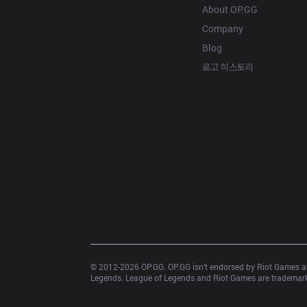
About OP.GG
Company
Blog
로고 히스토리
© 2012-
2026
 OP.GG. OP.GG isn’t endorsed by Riot Games an
Legends. League of Legends and Riot Games are trademarks