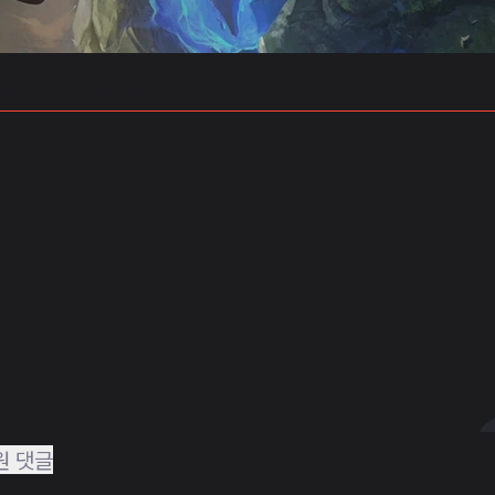
 예측
프로빌드
원 댓글