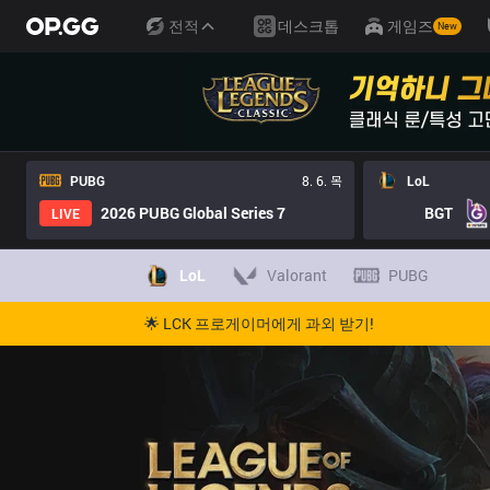
전적
데스크톱
게임즈
New
PUBG
8. 6. 목
LoL
2026 PUBG Global Series 7
BGT
LIVE
LoL
Valorant
PUBG
🌟 LCK 프로게이머에게 과외 받기!