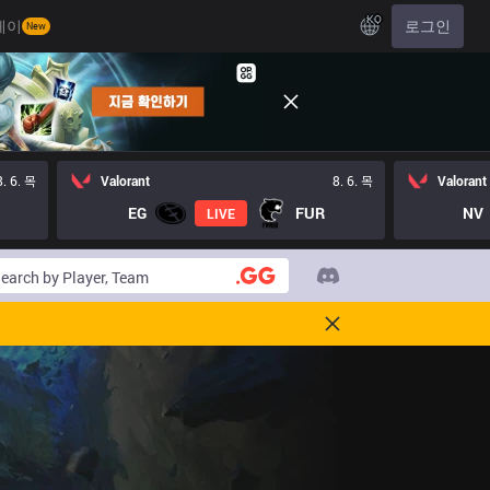
KO
레이
로그인
New
8. 6. 목
Valorant
8. 6. 목
Valorant
EG
FUR
NV
LIVE