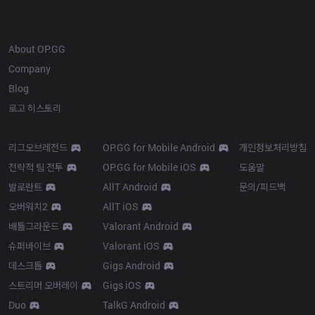
OP.GG
About OP.GG
Company
Blog
로고 히스토리
Products
Resources
리그오브레전드
OP.GG for Mobile Android
개인정보처리방침
전략적 팀 전투
OP.GG for Mobile iOS
도움말
발로란트
AllT Android
문의/피드백
오버워치2
AllT iOS
배틀그라운드
Valorant Android
슈퍼바이브
Valorant iOS
데스크톱
Gigs Android
스트리머 오버레이
Gigs iOS
Duo
TalkG Android