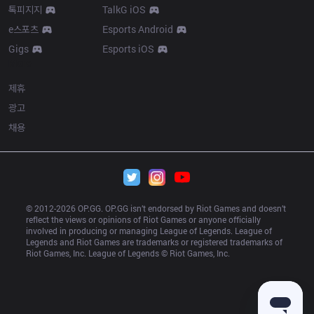
톡피지지
TalkG iOS
e스포츠
Esports Android
Gigs
Esports iOS
More
제휴
광고
채용
© 2012-
2026
 OP.GG. OP.GG isn’t endorsed by Riot Games and doesn’t 
reflect the views or opinions of Riot Games or anyone officially 
involved in producing or managing League of Legends. League of 
Legends and Riot Games are trademarks or registered trademarks of 
Riot Games, Inc. League of Legends © Riot Games, Inc.