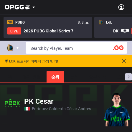
PUBG
8. 8. 토
LoL
2026 PUBG Global Series 7
DK
LIVE
🌟 LCK 프로게이머에게 과외 받기!
홈
경기 일정
순위
통계
승부 예측
프로빌
PK Cesar
Enríquez Calderón César Andres