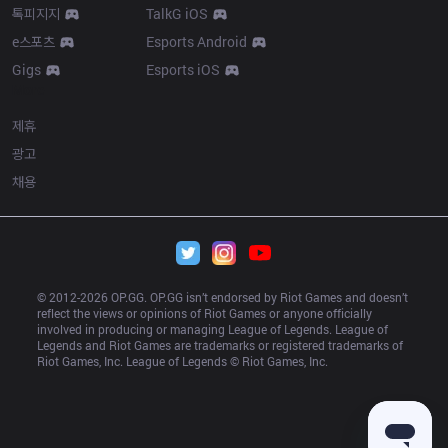
톡피지지
TalkG iOS
e스포츠
Esports Android
Gigs
Esports iOS
More
제휴
광고
채용
© 2012-
2026
 OP.GG. OP.GG isn’t endorsed by Riot Games and doesn’t 
reflect the views or opinions of Riot Games or anyone officially 
involved in producing or managing League of Legends. League of 
Legends and Riot Games are trademarks or registered trademarks of 
Riot Games, Inc. League of Legends © Riot Games, Inc.