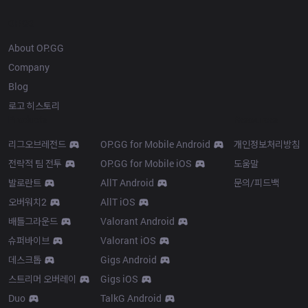
OP.GG
About OP.GG
Company
Blog
로고 히스토리
Products
Resources
리그오브레전드
OP.GG for Mobile Android
개인정보처리방침
전략적 팀 전투
OP.GG for Mobile iOS
도움말
발로란트
AllT Android
문의/피드백
오버워치2
AllT iOS
배틀그라운드
Valorant Android
슈퍼바이브
Valorant iOS
데스크톱
Gigs Android
스트리머 오버레이
Gigs iOS
Duo
TalkG Android