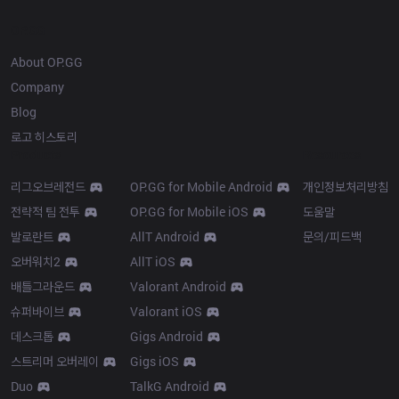
OP.GG
About OP.GG
Company
Blog
로고 히스토리
Products
Resources
리그오브레전드
OP.GG for Mobile Android
개인정보처리방침
전략적 팀 전투
OP.GG for Mobile iOS
도움말
발로란트
AllT Android
문의/피드백
오버워치2
AllT iOS
배틀그라운드
Valorant Android
슈퍼바이브
Valorant iOS
데스크톱
Gigs Android
스트리머 오버레이
Gigs iOS
Duo
TalkG Android