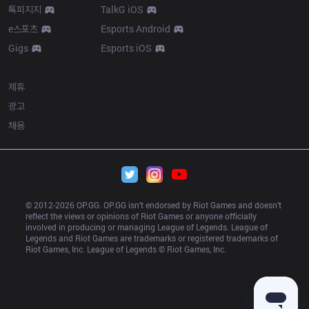
톡피지지
TalkG iOS
e스포츠
Esports Android
Gigs
Esports iOS
More
제휴
광고
채용
© 2012-
2026
 OP.GG. OP.GG isn’t endorsed by Riot Games and doesn’t 
reflect the views or opinions of Riot Games or anyone officially 
involved in producing or managing League of Legends. League of 
Legends and Riot Games are trademarks or registered trademarks of 
Riot Games, Inc. League of Legends © Riot Games, Inc.