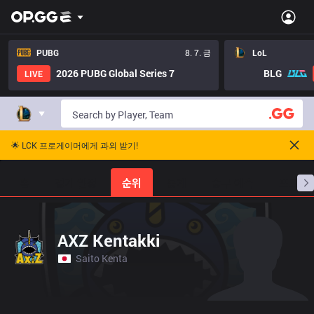
PUBG
8. 7. 금
LoL
2026 PUBG Global Series 7
BLG
LIVE
🌟 LCK 프로게이머에게 과외 받기!
홈
경기 일정
순위
통계
승부 예측
프로빌
AXZ Kentakki
Saito Kenta