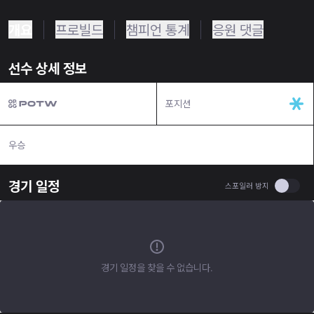
개요
프로빌드
챔피언 통계
응원 댓글
선수 상세 정보
포지션
우승
N/A
경기 일정
Use se
스포일러 방지
경기 일정을 찾을 수 없습니다.