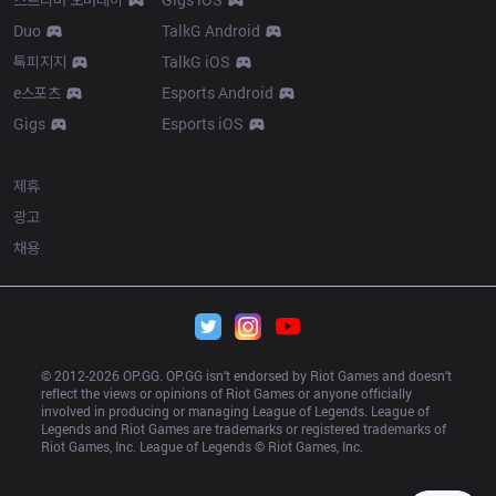
Duo
TalkG Android
톡피지지
TalkG iOS
e스포츠
Esports Android
Gigs
Esports iOS
More
제휴
광고
채용
© 2012-
2026
 OP.GG. OP.GG isn’t endorsed by Riot Games and doesn’t 
reflect the views or opinions of Riot Games or anyone officially 
involved in producing or managing League of Legends. League of 
Legends and Riot Games are trademarks or registered trademarks of 
Riot Games, Inc. League of Legends © Riot Games, Inc.