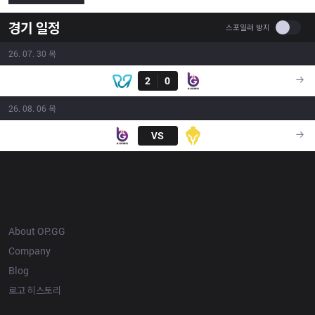
경기 일정
Use se
스포일러 방지
26. 07. 30 목
결과
PCIFIC
2
0
BGT
14:30
26. 08. 06 목
BGT
VS
SU
17:30
OP.GG
About OP.GG
Company
Blog
로고 히스토리
Products
Resources