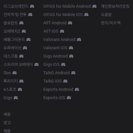
리그오브레전드
OP.GG for Mobile Android
개인정보처리방침
전략적 팀 전투
OP.GG for Mobile iOS
도움말
발로란트
AllT Android
문의/피드백
오버워치2
AllT iOS
배틀그라운드
Valorant Android
슈퍼바이브
Valorant iOS
데스크톱
Gigs Android
스트리머 오버레이
Gigs iOS
Duo
TalkG Android
톡피지지
TalkG iOS
e스포츠
Esports Android
Gigs
Esports iOS
More
제휴
광고
채용