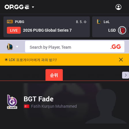
PUBG
8. 5. 수
LoL
2026 PUBG Global Series 7
LGD
LIVE
🌟 LCK 프로게이머에게 과외 받기!
홈
경기 일정
순위
통계
승부 예측
프로빌
BGT Fade
Fatih Kurşun Muhammed