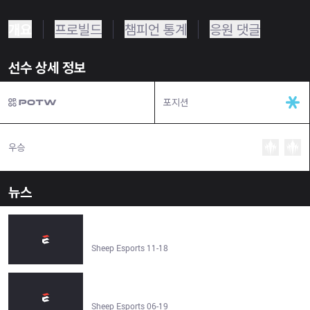
개요
프로빌드
챔피언 통계
응원 댓글
선수 상세 정보
포지션
우승
뉴스
LoL: CTBC Flying Oyster completed 2026 LCP roster -
Sheep Esports
Sheep Esports 11-18
Chinese Taipei appoints League of Legends Roster for
the Esports Nations Cup - Sheep Esports
Sheep Esports 06-19