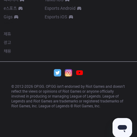
e스포츠
Esports Android
Gigs
Esports iOS
More
제휴
광고
채용
© 2012-
2026
 OP.GG. OP.GG isn’t endorsed by Riot Games and doesn’t 
reflect the views or opinions of Riot Games or anyone officially 
involved in producing or managing League of Legends. League of 
Legends and Riot Games are trademarks or registered trademarks of 
Riot Games, Inc. League of Legends © Riot Games, Inc.