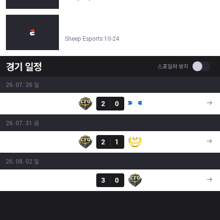
LoL - Worlds 2025: CFO-FLY, soaring for a quarterfinal
spot - Sheep Esports
Sheep Esports 10-24
경기 일정
Use se
스포일러 방지
26. 07. 26 일
결과
CFO
2
0
DCG
11:10
26. 07. 31 금
결과
CFO
2
1
GAM
11:10
26. 08. 02 일
결과
TSW
3
0
CFO
09:15