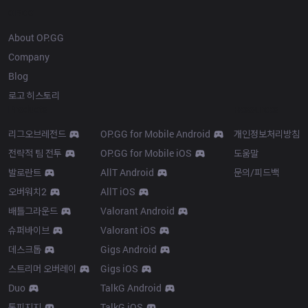
OP.GG
About OP.GG
Company
Blog
로고 히스토리
Products
Resources
리그오브레전드
OP.GG for Mobile Android
개인정보처리방침
전략적 팀 전투
OP.GG for Mobile iOS
도움말
발로란트
AllT Android
문의/피드백
오버워치2
AllT iOS
배틀그라운드
Valorant Android
슈퍼바이브
Valorant iOS
데스크톱
Gigs Android
스트리머 오버레이
Gigs iOS
Duo
TalkG Android
톡피지지
TalkG iOS