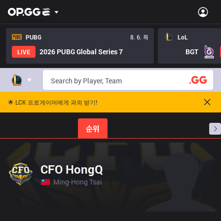
PUBG
8. 6. 목
LoL
2026 PUBG Global Series 7
BGT
LIVE
🌟 LCK 프로게이머에게 과외 받기!
홈
경기 일정
순위
통계
승부 예측
프로빌
CFO HongQ
Ming-Hong Tsai