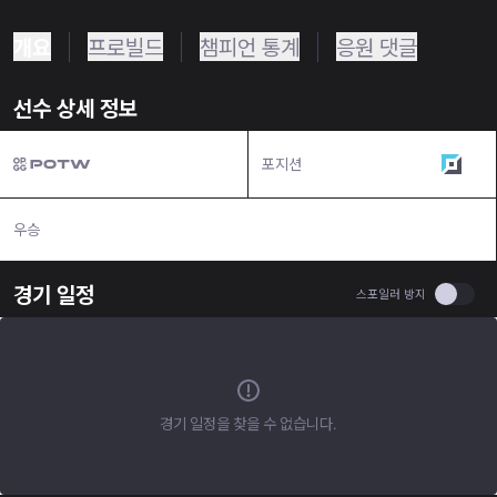
개요
프로빌드
챔피언 통계
응원 댓글
선수 상세 정보
포지션
탑
우승
N/A
경기 일정
Use se
스포일러 방지
경기 일정을 찾을 수 없습니다.