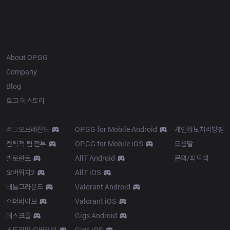
OP.GG
About OP.GG
Company
Blog
로고 히스토리
Products
Resources
리그오브레전드
OP.GG for Mobile Android
개인정보처리방침
전략적 팀 전투
OP.GG for Mobile iOS
도움말
발로란트
AllT Android
문의/피드백
오버워치2
AllT iOS
배틀그라운드
Valorant Android
슈퍼바이브
Valorant iOS
데스크톱
Gigs Android
스트리머 오버레이
Gigs iOS