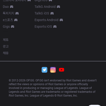
Duo
TalkG Android
톡피지지
TalkG iOS
e스포츠
Esports Android
Gigs
Esports iOS
More
제휴
광고
채용
© 2012-
2026
 OP.GG. OP.GG isn’t endorsed by Riot Games and doesn’t 
reflect the views or opinions of Riot Games or anyone officially 
involved in producing or managing League of Legends. League of 
Legends and Riot Games are trademarks or registered trademarks of 
Riot Games, Inc. League of Legends © Riot Games, Inc.