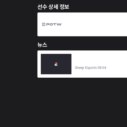
선수 상세 정보
뉴스
paiN Gaming Academy vs Fluxo
Academy 1–0 | CBLOL 2024 -
Sheep Esports
Sheep Esports 08-04