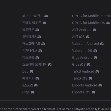
Products
Apps
리그오브레전드
OP.GG for Mobile Androi
전략적 팀 전투
OP.GG for Mobile iOS
발로란트
AllT Android
오버워치2
AllT iOS
배틀그라운드
Valorant Android
슈퍼바이브
Valorant iOS
데스크톱
Gigs Android
스트리머 오버레이
Gigs iOS
Duo
TalkG Android
톡피지지
TalkG iOS
e스포츠
Esports Android
Gigs
Esports iOS
d doesn’t reflect the views or opinions of Riot Games or anyone officially involved