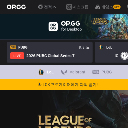
전적
데스크톱
게임즈
New
PUBG
8. 8. 토
LoL
2026 PUBG Global Series 7
IG
LIVE
LoL
Valorant
PUBG
🌟 LCK 프로게이머에게 과외 받기!