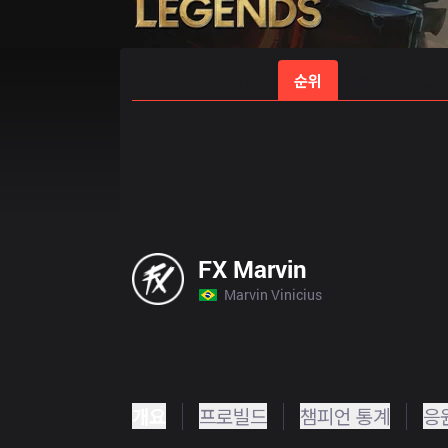
홈
경기 일정
순위
통계
승부
FX Marvin
Marvin Vinicius
개요
프로빌드
챔피언 통계
응