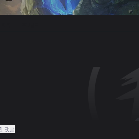
 예측
프로빌드
원 댓글