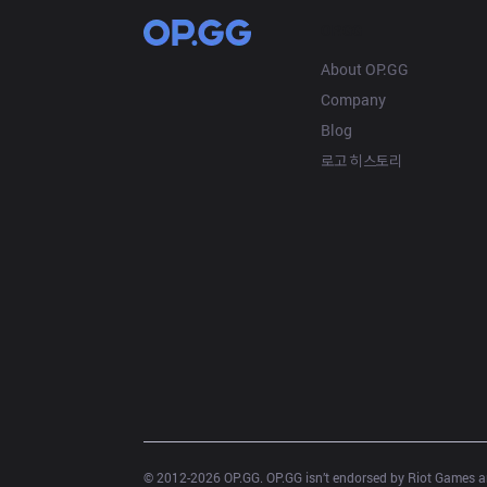
OP.GG
About OP.GG
Company
Blog
로고 히스토리
© 2012-
2026
 OP.GG. OP.GG isn’t endorsed by Riot Games an