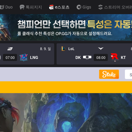
Duo
톡피지지
e스포츠
Gigs
스트리머 오버
8. 9. 일
LoL
LNG
DK
KT
07:00
08:00