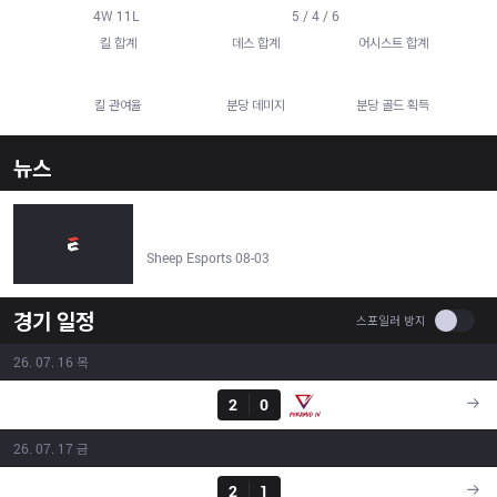
78
55
86
4
W
11
L
5 / 4 / 6
킬 합계
데스 합계
어시스트 합계
59.6%
764.9
501.1
킬 관여율
분당 데미지
분당 골드 획득
뉴스
Baam Esports vs 3BL Esports | Arabian League 2026 |
2026년 8월 4일 - Sheep Esports
Sheep Esports 08-03
경기 일정
Use se
스포일러 방지
26. 07. 16 목
결과
GNG
2
0
PIV
18:30
26. 07. 17 금
결과
DS
2
1
GNG
18:30