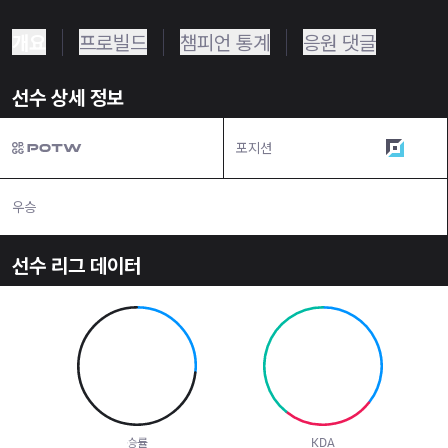
개요
프로빌드
챔피언 통계
응원 댓글
선수 상세 정보
포지션
원딜
우승
N/A
선수 리그 데이터
26.7
%
2.98
승률
KDA