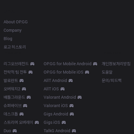
OP.GG
About OP.GG
Company
Blog
로고 히스토리
Products
Resources
리그오브레전드
OP.GG for Mobile Android
개인정보처리방침
전략적 팀 전투
OP.GG for Mobile iOS
도움말
발로란트
AllT Android
문의/피드백
오버워치2
AllT iOS
배틀그라운드
Valorant Android
슈퍼바이브
Valorant iOS
데스크톱
Gigs Android
스트리머 오버레이
Gigs iOS
Duo
TalkG Android