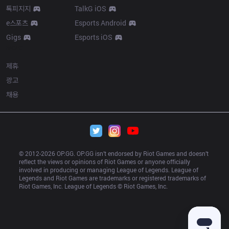
톡피지지
TalkG iOS
e스포츠
Esports Android
Gigs
Esports iOS
More
제휴
광고
채용
© 2012-
2026
 OP.GG. OP.GG isn’t endorsed by Riot Games and doesn’t 
reflect the views or opinions of Riot Games or anyone officially 
involved in producing or managing League of Legends. League of 
Legends and Riot Games are trademarks or registered trademarks of 
Riot Games, Inc. League of Legends © Riot Games, Inc.