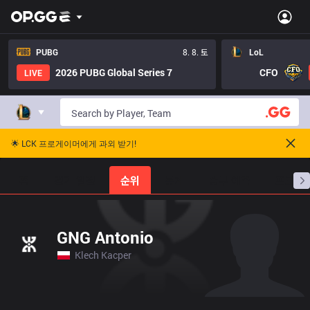
PUBG
8. 8. 토
LoL
2026 PUBG Global Series 7
CFO
LIVE
🌟 LCK 프로게이머에게 과외 받기!
홈
경기 일정
순위
통계
승부 예측
프로빌
GNG Antonio
Klech Kacper