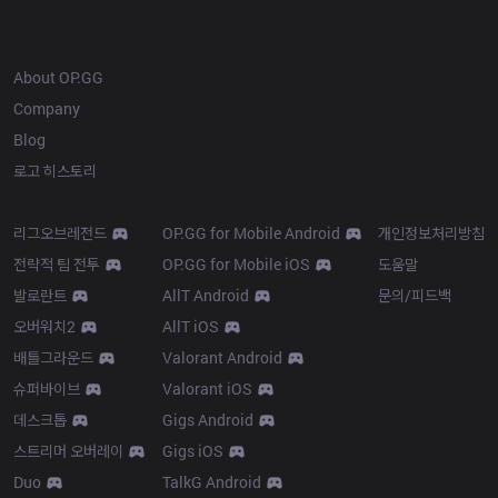
OP.GG
About OP.GG
Company
Blog
로고 히스토리
Products
Resources
리그오브레전드
OP.GG for Mobile Android
개인정보처리방침
전략적 팀 전투
OP.GG for Mobile iOS
도움말
발로란트
AllT Android
문의/피드백
오버워치2
AllT iOS
배틀그라운드
Valorant Android
슈퍼바이브
Valorant iOS
데스크톱
Gigs Android
스트리머 오버레이
Gigs iOS
Duo
TalkG Android