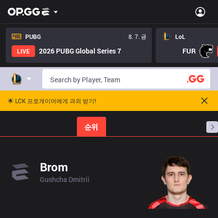
PUBG
8. 7. 금
LoL
2026 PUBG Global Series 7
FUR
LIVE
🌟 LCK 프로게이머에게 과외 받기!
홈
경기 일정
순위
통계
승부 예측
프로빌
Brom
Gushcha Dmitrii