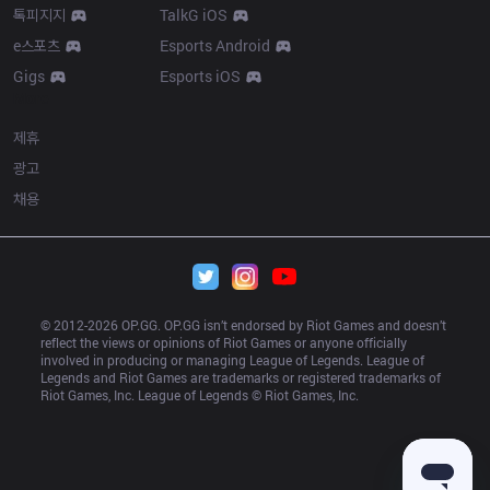
톡피지지
TalkG iOS
e스포츠
Esports Android
Gigs
Esports iOS
More
제휴
광고
채용
© 2012-
2026
 OP.GG. OP.GG isn’t endorsed by Riot Games and doesn’t 
reflect the views or opinions of Riot Games or anyone officially 
involved in producing or managing League of Legends. League of 
Legends and Riot Games are trademarks or registered trademarks of 
Riot Games, Inc. League of Legends © Riot Games, Inc.