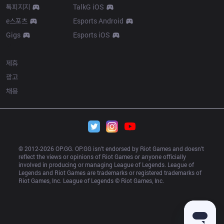
톡피지지
TalkG iOS
e스포츠
Esports Android
Gigs
Esports iOS
More
제휴
광고
채용
© 2012-
2026
 OP.GG. OP.GG isn’t endorsed by Riot Games and doesn’t 
reflect the views or opinions of Riot Games or anyone officially 
involved in producing or managing League of Legends. League of 
Legends and Riot Games are trademarks or registered trademarks of 
Riot Games, Inc. League of Legends © Riot Games, Inc.