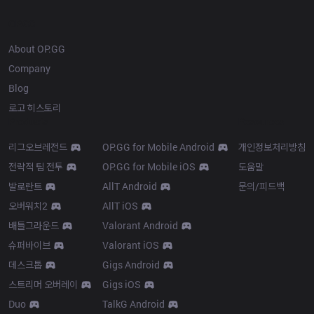
OP.GG
About OP.GG
Company
Blog
로고 히스토리
Products
Resources
리그오브레전드
OP.GG for Mobile Android
개인정보처리방침
전략적 팀 전투
OP.GG for Mobile iOS
도움말
발로란트
AllT Android
문의/피드백
오버워치2
AllT iOS
배틀그라운드
Valorant Android
슈퍼바이브
Valorant iOS
데스크톱
Gigs Android
스트리머 오버레이
Gigs iOS
Duo
TalkG Android