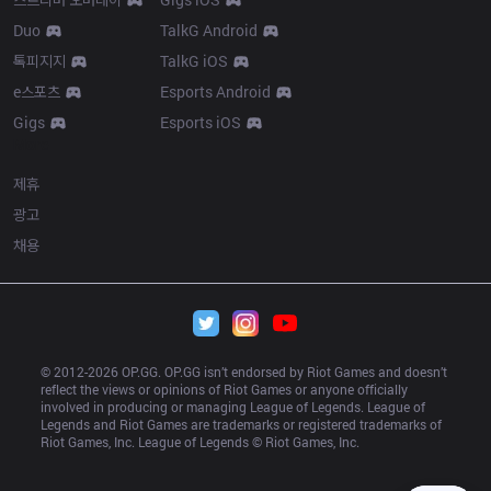
Duo
TalkG Android
톡피지지
TalkG iOS
e스포츠
Esports Android
Gigs
Esports iOS
More
제휴
광고
채용
© 2012-
2026
 OP.GG. OP.GG isn’t endorsed by Riot Games and doesn’t 
reflect the views or opinions of Riot Games or anyone officially 
involved in producing or managing League of Legends. League of 
Legends and Riot Games are trademarks or registered trademarks of 
Riot Games, Inc. League of Legends © Riot Games, Inc.