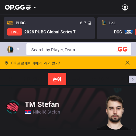
PUBG
8. 7. 금
LoL
2026 PUBG Global Series 7
DCG
LIVE
🌟 LCK 프로게이머에게 과외 받기!
홈
경기 일정
순위
통계
승부 예측
프로빌
TM Stefan
Nikolić Stefan