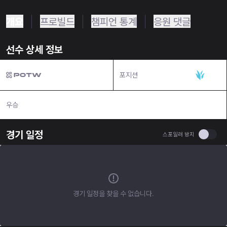
개요
프로빌드
챔피언 통계
응원 댓글
선수 상세 정보
포지션
정글
우승
N/A
경기 일정
Use se
스포일러 방지
경기 일정을 찾을 수 없습니다.