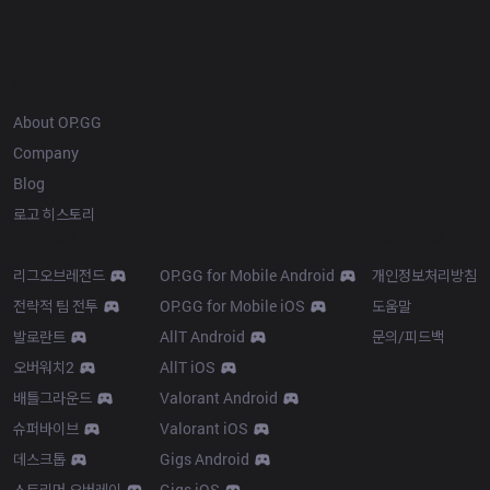
OP.GG
About OP.GG
Company
Blog
로고 히스토리
Products
Resources
리그오브레전드
OP.GG for Mobile Android
개인정보처리방침
전략적 팀 전투
OP.GG for Mobile iOS
도움말
발로란트
AllT Android
문의/피드백
오버워치2
AllT iOS
배틀그라운드
Valorant Android
슈퍼바이브
Valorant iOS
데스크톱
Gigs Android
스트리머 오버레이
Gigs iOS