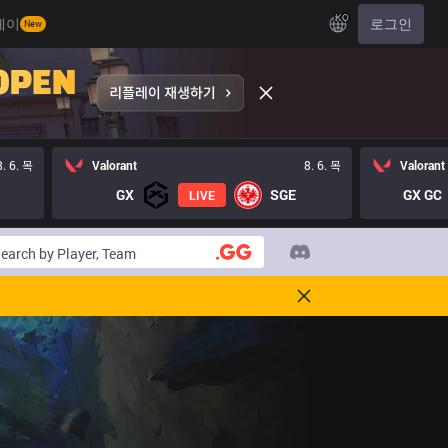
KO
레이
로그인
New
8. 6. 목
Valorant
8. 6. 목
Valorant
GX
SGE
GX GC
LIVE