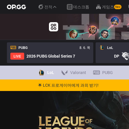
전적
데스크톱
게임즈
New
PUBG
8. 6. 목
LoL
2026 PUBG Global Series 7
DP
LIVE
LoL
Valorant
PUBG
🌟 LCK 프로게이머에게 과외 받기!