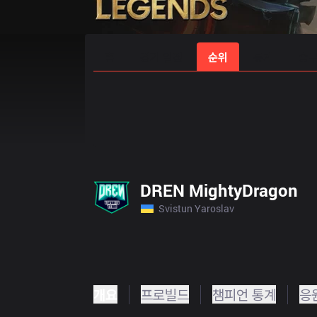
홈
경기 일정
순위
통계
승부
DREN MightyDragon
Svistun Yaroslav
개요
프로빌드
챔피언 통계
응