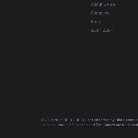
About OP.GG
Company
Blog
로고 히스토리
© 2012-
2026
 OP.GG. OP.GG isn’t endorsed by Riot Games an
Legends. League of Legends and Riot Games are trademarks