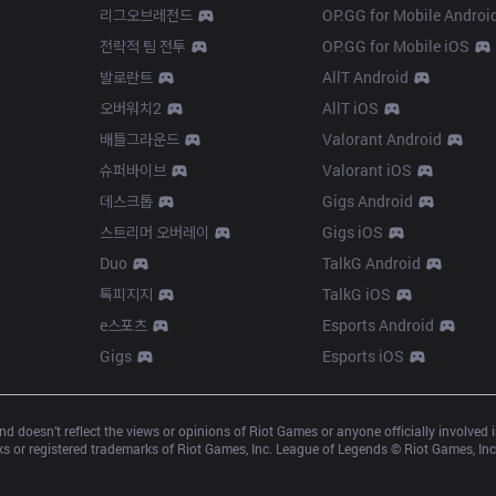
리그오브레전드
OP.GG for Mobile Androi
전략적 팀 전투
OP.GG for Mobile iOS
발로란트
AllT Android
오버워치2
AllT iOS
배틀그라운드
Valorant Android
슈퍼바이브
Valorant iOS
데스크톱
Gigs Android
스트리머 오버레이
Gigs iOS
Duo
TalkG Android
톡피지지
TalkG iOS
e스포츠
Esports Android
Gigs
Esports iOS
d doesn’t reflect the views or opinions of Riot Games or anyone officially involved
 or registered trademarks of Riot Games, Inc. League of Legends © Riot Games, Inc