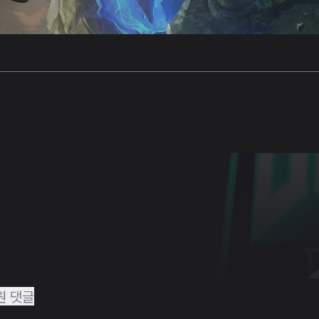
 예측
프로빌드
원 댓글