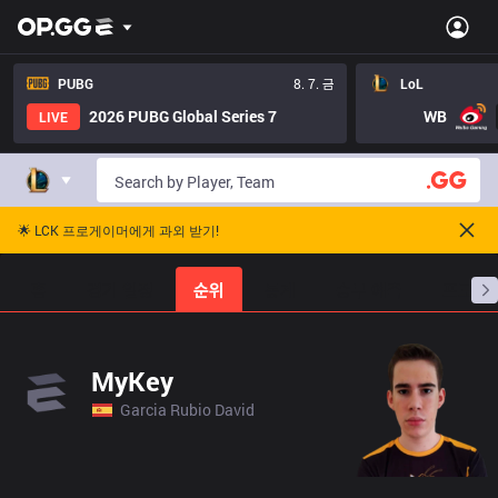
PUBG
8. 7. 금
LoL
2026 PUBG Global Series 7
WB
LIVE
🌟 LCK 프로게이머에게 과외 받기!
홈
경기 일정
순위
통계
승부 예측
프로빌
MyKey
Garcia Rubio David