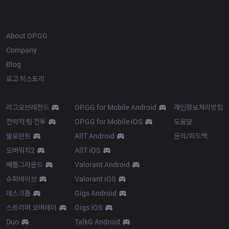
OP.GG
About OP.GG
Company
Blog
로고 히스토리
Products
Resources
리그오브레전드
OP.GG for Mobile Android
개인정보처리방침
전략적 팀 전투
OP.GG for Mobile iOS
도움말
발로란트
AllT Android
문의/피드백
오버워치2
AllT iOS
배틀그라운드
Valorant Android
슈퍼바이브
Valorant iOS
데스크톱
Gigs Android
스트리머 오버레이
Gigs iOS
Duo
TalkG Android