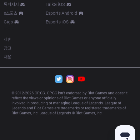
톡피지지
TalkG iOS
e스포츠
Esports Android
Gigs
Esports iOS
More
제휴
광고
채용
© 2012-
2026
 OP.GG. OP.GG isn’t endorsed by Riot Games and doesn’t 
reflect the views or opinions of Riot Games or anyone officially 
involved in producing or managing League of Legends. League of 
Legends and Riot Games are trademarks or registered trademarks of 
Riot Games, Inc. League of Legends © Riot Games, Inc.