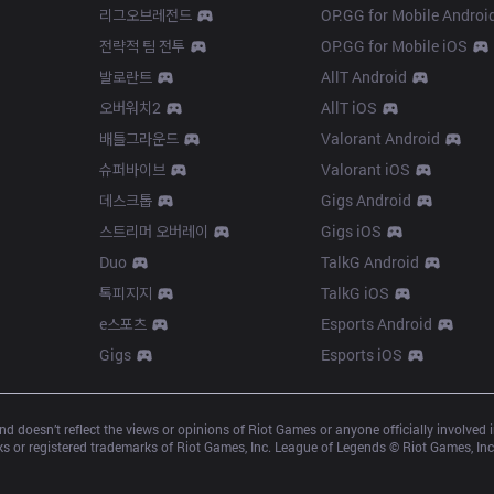
리그오브레전드
OP.GG for Mobile Androi
전략적 팀 전투
OP.GG for Mobile iOS
발로란트
AllT Android
오버워치2
AllT iOS
배틀그라운드
Valorant Android
슈퍼바이브
Valorant iOS
데스크톱
Gigs Android
스트리머 오버레이
Gigs iOS
Duo
TalkG Android
톡피지지
TalkG iOS
e스포츠
Esports Android
Gigs
Esports iOS
d doesn’t reflect the views or opinions of Riot Games or anyone officially involved
 or registered trademarks of Riot Games, Inc. League of Legends © Riot Games, Inc