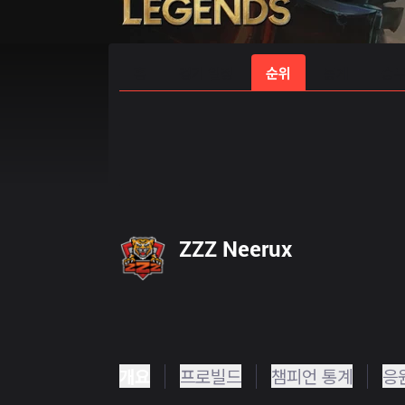
홈
경기 일정
순위
통계
승부
ZZZ Neerux
개요
프로빌드
챔피언 통계
응