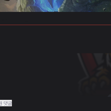
 예측
프로빌드
원 댓글