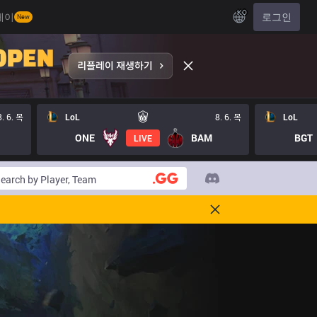
KO
레이
로그인
New
8. 6. 목
LoL
8. 6. 목
LoL
ONE
BAM
BGT
LIVE