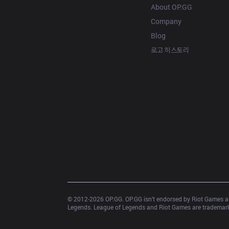
About OP.GG
Company
Blog
로고 히스토리
© 2012-
2026
 OP.GG. OP.GG isn’t endorsed by Riot Games an
Legends. League of Legends and Riot Games are trademarks