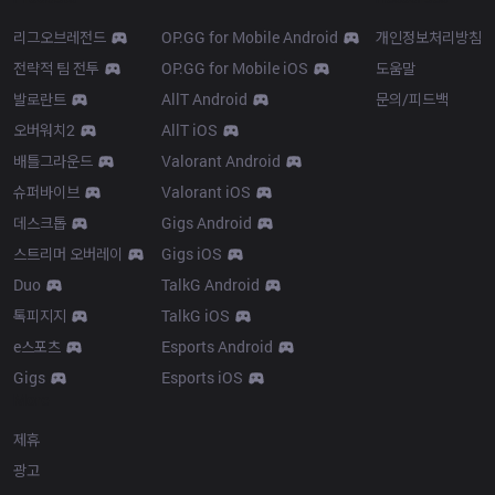
리그오브레전드
OP.GG for Mobile Android
개인정보처리방침
전략적 팀 전투
OP.GG for Mobile iOS
도움말
발로란트
AllT Android
문의/피드백
오버워치2
AllT iOS
배틀그라운드
Valorant Android
슈퍼바이브
Valorant iOS
데스크톱
Gigs Android
스트리머 오버레이
Gigs iOS
Duo
TalkG Android
톡피지지
TalkG iOS
e스포츠
Esports Android
Gigs
Esports iOS
More
제휴
광고