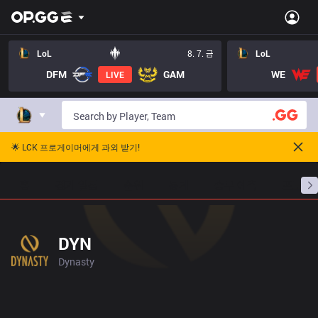
LoL
8. 7. 금
LoL
DFM
GAM
WE
LIVE
🌟 LCK 프로게이머에게 과외 받기!
홈
경기 일정
순위
통계
승부 예측
프로빌
DYN
Dynasty