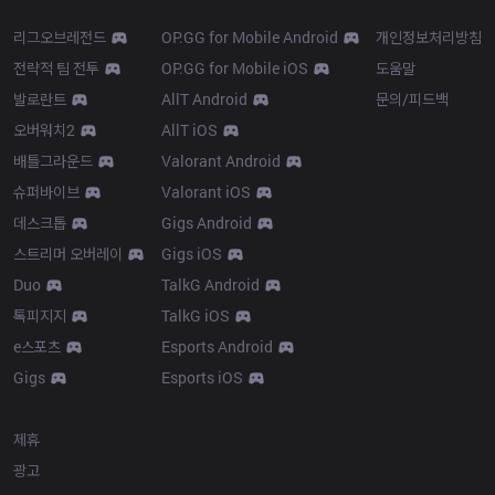
리그오브레전드
OP.GG for Mobile Android
개인정보처리방침
전략적 팀 전투
OP.GG for Mobile iOS
도움말
발로란트
AllT Android
문의/피드백
오버워치2
AllT iOS
배틀그라운드
Valorant Android
슈퍼바이브
Valorant iOS
데스크톱
Gigs Android
스트리머 오버레이
Gigs iOS
Duo
TalkG Android
톡피지지
TalkG iOS
e스포츠
Esports Android
Gigs
Esports iOS
More
제휴
광고