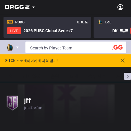
PUBG
8. 8. 토
LoL
2026 PUBG Global Series 7
DK
LIVE
🌟 LCK 프로게이머에게 과외 받기!
홈
경기 일정
순위
통계
승부 예측
프로빌
jff
justforfun