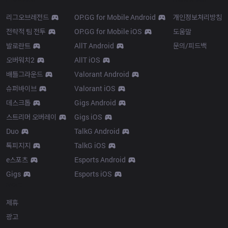
리그오브레전드
OP.GG for Mobile Android
개인정보처리방침
전략적 팀 전투
OP.GG for Mobile iOS
도움말
발로란트
AllT Android
문의/피드백
오버워치2
AllT iOS
배틀그라운드
Valorant Android
슈퍼바이브
Valorant iOS
데스크톱
Gigs Android
스트리머 오버레이
Gigs iOS
Duo
TalkG Android
톡피지지
TalkG iOS
e스포츠
Esports Android
Gigs
Esports iOS
More
제휴
광고