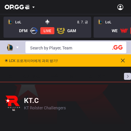
LoL
8. 7. 금
LoL
DFM
GAM
WE
LIVE
🌟 LCK 프로게이머에게 과외 받기!
홈
경기 일정
순위
통계
승부 예측
프로빌
KT.C
KT Rolster Challengers