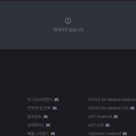
데이터가 없습니다
Products
Apps
리그오브레전드
OP.GG for Mobile Androi
전략적 팀 전투
OP.GG for Mobile iOS
발로란트
AllT Android
오버워치2
AllT iOS
배틀그라운드
Valorant Android