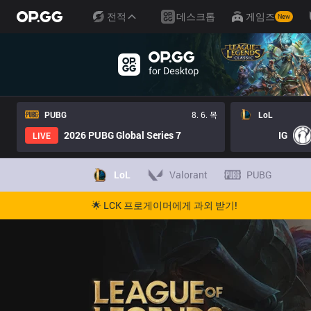
전적
데스크톱
게임즈
New
PUBG
8. 6. 목
LoL
2026 PUBG Global Series 7
IG
LIVE
LoL
Valorant
PUBG
🌟 LCK 프로게이머에게 과외 받기!