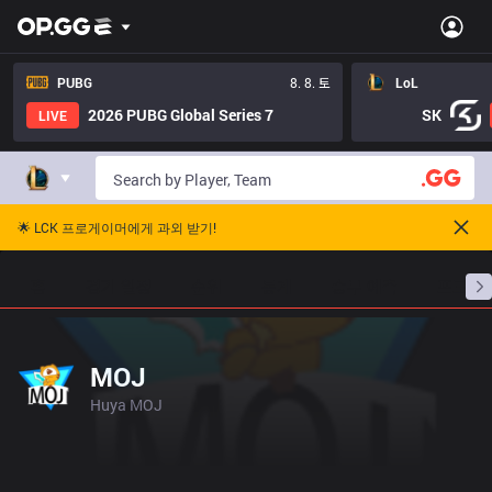
PUBG
8. 8. 토
LoL
2026 PUBG Global Series 7
SK
LIVE
🌟 LCK 프로게이머에게 과외 받기!
홈
경기 일정
순위
통계
승부 예측
프로빌
MOJ
Huya MOJ