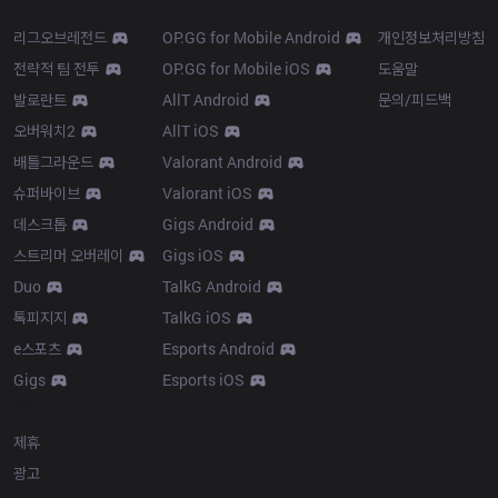
리그오브레전드
OP.GG for Mobile Android
개인정보처리방침
전략적 팀 전투
OP.GG for Mobile iOS
도움말
발로란트
AllT Android
문의/피드백
오버워치2
AllT iOS
배틀그라운드
Valorant Android
슈퍼바이브
Valorant iOS
데스크톱
Gigs Android
스트리머 오버레이
Gigs iOS
Duo
TalkG Android
톡피지지
TalkG iOS
e스포츠
Esports Android
Gigs
Esports iOS
More
제휴
광고