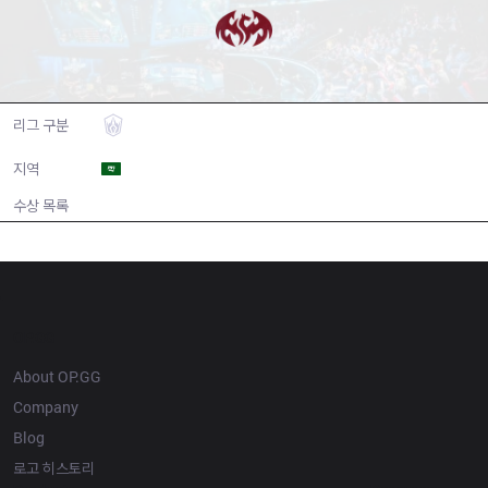
Dragons Esports
리그 구분
AL
지역
Saudi Arabia
수상 목록
N/A
역대 우승 목록
OP.GG
About OP.GG
Company
Blog
로고 히스토리