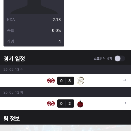
KDA
2.13
승률
0.0%
게임
4
경기 일정
Use se
스포일러 방지
26. 05. 13 수
결과
DRG
0
3
FN
16:00
26. 05. 12 화
결과
DRG
0
2
BAM
16:10
팀 정보