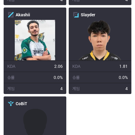
Akashii
Slayder
KDA
2.06
KDA
1.81
승률
0.0%
승률
0.0%
게임
4
게임
4
CoBiT