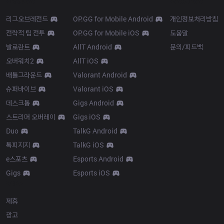
Products
Resources
리그오브레전드
OP.GG for Mobile Android
개인정보처리방침
전략적 팀 전투
OP.GG for Mobile iOS
도움말
발로란트
AllT Android
문의/피드백
오버워치2
AllT iOS
배틀그라운드
Valorant Android
슈퍼바이브
Valorant iOS
데스크톱
Gigs Android
스트리머 오버레이
Gigs iOS
Duo
TalkG Android
톡피지지
TalkG iOS
e스포츠
Esports Android
Gigs
Esports iOS
More
제휴
광고