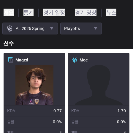
개요
통계
경기 일정
경기 영상
뉴스
AL 2026 Spring
Playoffs
선수
Maged
Moe
KDA
0.77
KDA
1.70
승률
0.0%
승률
0.0%
게임
4
게임
4