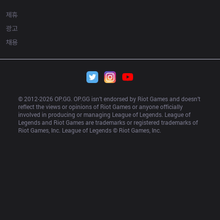
제휴
광고
채용
© 2012-
2026
 OP.GG. OP.GG isn’t endorsed by Riot Games and doesn’t 
reflect the views or opinions of Riot Games or anyone officially 
involved in producing or managing League of Legends. League of 
Legends and Riot Games are trademarks or registered trademarks of 
Riot Games, Inc. League of Legends © Riot Games, Inc.