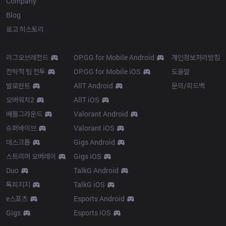
Company
Blog
로고 히스토리
Products
Resources
리그오브레전드
OP.GG for Mobile Android
개인정보처리방침
전략적 팀 전투
OP.GG for Mobile iOS
도움말
발로란트
AllT Android
문의/피드백
오버워치2
AllT iOS
배틀그라운드
Valorant Android
슈퍼바이브
Valorant iOS
데스크톱
Gigs Android
스트리머 오버레이
Gigs iOS
Duo
TalkG Android
톡피지지
TalkG iOS
e스포츠
Esports Android
Gigs
Esports iOS
More