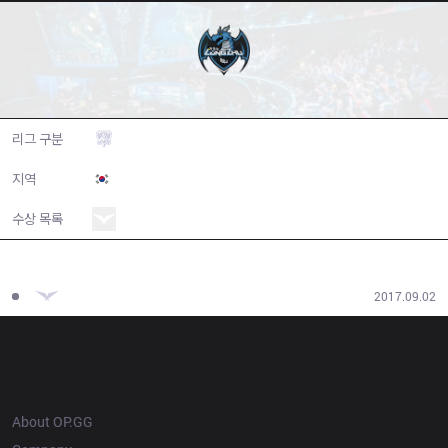
Longzhu Gaming
리그 구분
Worlds
지역
South Korea
수상 목록
역대 우승 목록
2017
LCK
Summer
2017.09.02
OP.GG
About OP.GG