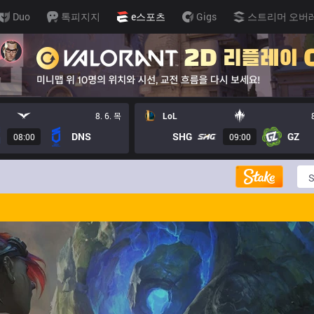
Duo
톡피지지
e스포츠
Gigs
스트리머 오버
8. 6. 목
LoL
DNS
SHG
GZ
08:00
09:00