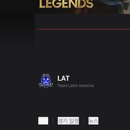
홈
경기 일정
순위
통계
승부
LAT
Team Latin America
개요
경기 일정
뉴스