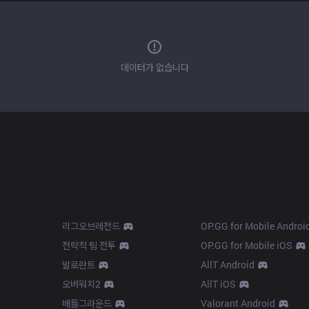
데이터가 없습니다
Products
Apps
리그오브레전드
OP.GG for Mobile Androi
전략적 팀 전투
OP.GG for Mobile iOS
발로란트
AllT Android
오버워치2
AllT iOS
배틀그라운드
Valorant Android