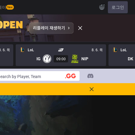
KO
레이
로그인
New
8. 6. 목
LoL
8. 6. 목
LoL
IG
NIP
DK
09:00