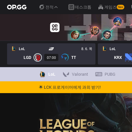
전적
데스크톱
게임즈
New
LoL
8. 6. 목
LoL
LGD
TT
KRX
07:00
LoL
Valorant
PUBG
🌟 LCK 프로게이머에게 과외 받기!