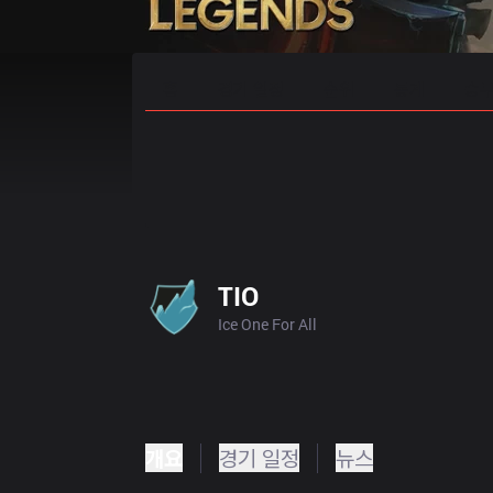
홈
경기 일정
순위
통계
승부
TIO
Ice One For All
개요
경기 일정
뉴스