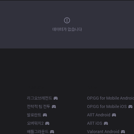
데이터가 없습니다
Products
Apps
리그오브레전드
OP.GG for Mobile Androi
전략적 팀 전투
OP.GG for Mobile iOS
발로란트
AllT Android
오버워치2
AllT iOS
배틀그라운드
Valorant Android