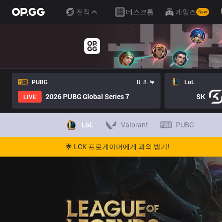
전적
데스크톱
게임즈
New
PUBG
8. 8. 토
LoL
2026 PUBG Global Series 7
SK
LIVE
LoL
Valorant
PUBG
🌟 LCK 프로게이머에게 과외 받기!