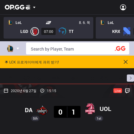
LoL
8. 6. 목
LoL
LGD
TT
KRX
07:00
🌟 LCK 프로게이머에게 과외 받기!
홈
경기 일정
순위
통계
승부 예측
프로빌
2020년 6월 27일
15:15
Live
결과
UOL
DA
0
1
5th
1st