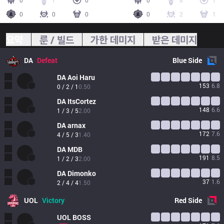
0
1
0
0
8
1
0
0
0
0
2
1
요약
룬 / 빌드
가한 데미지
받은 데미지
DA
Defeat
Blue
Side
DA
Aoi Haru
153
6.8
0 / 2 / 1
0.50
DA
ItsCortez
148
6.6
1 / 3 / 5
2.00
DA
arnax
172
7.6
4 / 5 / 3
1.40
DA
MDB
191
8.5
1 / 2 / 3
2.00
DA
Dimonko
37
1.6
2 / 4 / 4
1.50
UOL
Victory
Red
Side
UOL
BOSS