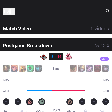
1 세트
Match Video
1
videos
Postgame Breakdown
Ver.
10.12
결과
UOL
AHaHaCiK
DA
8
16
UOL
22:30
MVP
Bans
8 / 16 / 16
16 / 8 / 33
KDA
KDA
35,732
45,382
Gold
Gold
Object