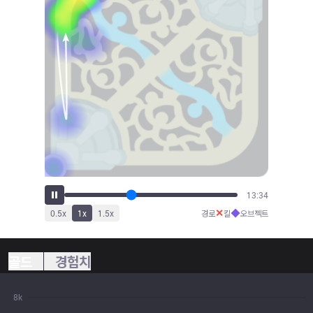
14:30
✕
◆
0.5
x
1
x
1.5
x
경로
킬
오브젝트
골드
경험치
8k