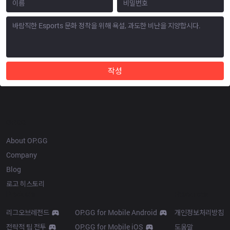
작성
OP.GG
About OP.GG
Company
Blog
로고 히스토리
Products
Resources
리그오브레전드
OP.GG for Mobile Android
개인정보처리방침
전략적 팀 전투
OP.GG for Mobile iOS
도움말