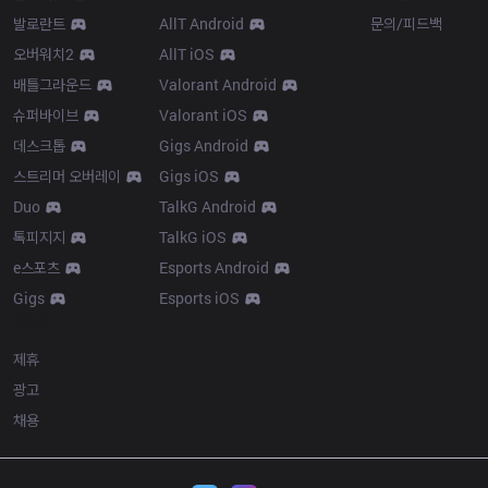
발로란트
AllT Android
문의/피드백
오버워치2
AllT iOS
배틀그라운드
Valorant Android
슈퍼바이브
Valorant iOS
데스크톱
Gigs Android
스트리머 오버레이
Gigs iOS
Duo
TalkG Android
톡피지지
TalkG iOS
e스포츠
Esports Android
Gigs
Esports iOS
More
제휴
광고
채용