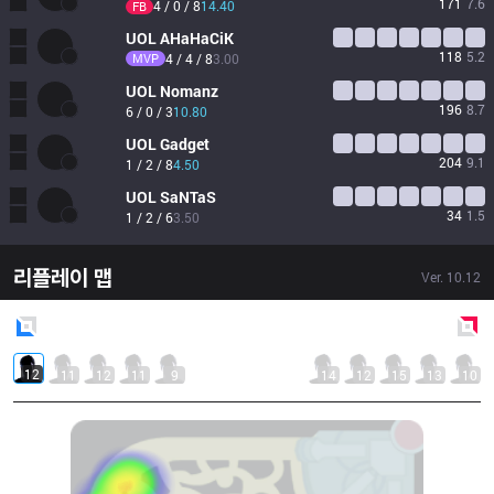
171
7.6
4 / 0 / 8
14.40
FB
UOL
AHaHaCiK
118
5.2
MVP
4 / 4 / 8
3.00
UOL
Nomanz
196
8.7
6 / 0 / 3
10.80
UOL
Gadget
204
9.1
1 / 2 / 8
4.50
UOL
SaNTaS
34
1.5
1 / 2 / 6
3.50
리플레이 맵
Ver.
10.12
Blue
Side
Red
Side
12
11
12
11
9
14
12
15
13
10