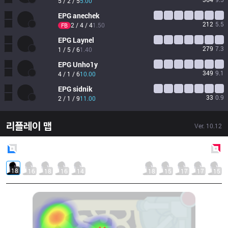
5 / 2 / 5
5.00
EPG
anechek
212
5.5
2 / 4 / 4
1.50
FB
EPG
Laynel
279
7.3
1 / 5 / 6
1.40
EPG
Unho1y
349
9.1
4 / 1 / 6
10.00
EPG
sidnik
33
0.9
2 / 1 / 9
11.00
리플레이 맵
Ver.
10.12
Blue
Side
Red
Side
18
16
18
16
14
18
15
17
17
15