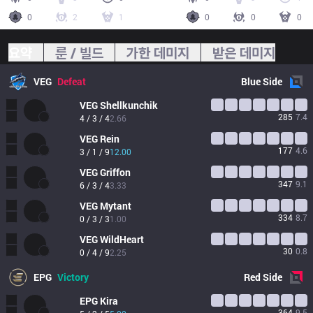
0
2
1
0
0
0
요약
룬 / 빌드
가한 데미지
받은 데미지
VEG
Defeat
Blue
Side
VEG
Shellkunchik
285
7.4
4 / 3 / 4
2.66
VEG
Rein
177
4.6
3 / 1 / 9
12.00
VEG
Griffon
347
9.1
6 / 3 / 4
3.33
VEG
Mytant
334
8.7
0 / 3 / 3
1.00
VEG
WildHeart
30
0.8
0 / 4 / 9
2.25
EPG
Victory
Red
Side
EPG
Kira
364
9.5