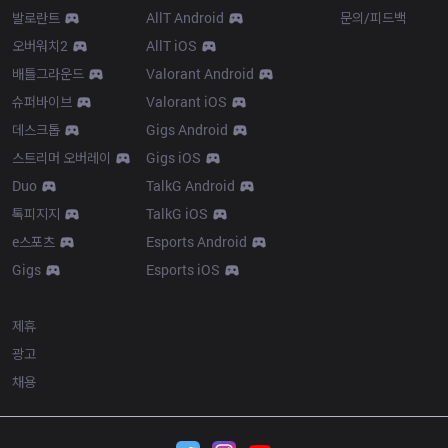
발로란트
AllT Android
문의/피드백
오버워치2
AllT iOS
배틀그라운드
Valorant Android
슈퍼바이브
Valorant iOS
데스크톱
Gigs Android
스트리머 오버레이
Gigs iOS
Duo
TalkG Android
톡피지지
TalkG iOS
e스포츠
Esports Android
Gigs
Esports iOS
More
제휴
광고
채용