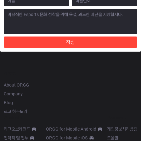
작성
OP.GG
About OP.GG
Company
Blog
로고 히스토리
Products
Resources
리그오브레전드
OP.GG for Mobile Android
개인정보처리방침
전략적 팀 전투
OP.GG for Mobile iOS
도움말