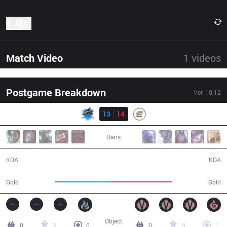
1 세트
Match Video
1
videos
Postgame Breakdown
Ver.
10.12
결과
VEG
13
14
EPG
38:17
Bans
13 / 14 / 29
14 / 13 / 30
KDA
KDA
64,064
68,600
Gold
Gold
Object
0
3
0
0
9
1