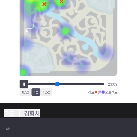
26:03
✕
◆
0.5
x
1
x
1.5
x
경로
킬
오브젝트
골드
경험치
4k