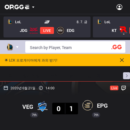
LoL
8. 7. 금
LoL
JDG
EDG
KT
LIVE
🌟 LCK 프로게이머에게 과외 받기!
홈
경기 일정
순위
통계
승부 예측
프로빌
2020년 6월 21일
14:00
Live
결과
EPG
VEG
0
1
7th
7th