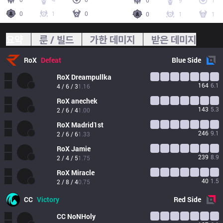
0
9
1
0
1
0
0
1
1
요약
룬 / 빌드
가한 데미지
받은 데미지
RoX
Defeat
Blue
Side
RoX
Dreampullka
164
6.1
4 / 6 / 3
1.16
RoX
anechek
143
5.3
2 / 6 / 4
1.00
RoX
Madrid1st
246
9.1
2 / 6 / 6
1.33
RoX
Jamie
239
8.9
2 / 4 / 5
1.75
RoX
Miracle
40
1.5
2 / 8 / 4
0.75
CC
Victory
Red
Side
CC
NoNHoly