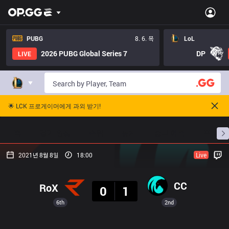
PUBG
8. 6. 목
LoL
2026 PUBG Global Series 7
DP
LIVE
🌟 LCK 프로게이머에게 과외 받기!
홈
경기 일정
순위
통계
승부 예측
프로빌
2021년 8월 8일
18:00
Live
결과
CC
RoX
0
1
6th
2nd