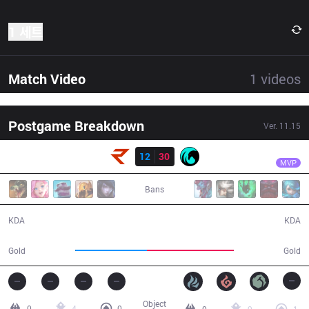
1 세트
Match Video
1
videos
Postgame Breakdown
Ver.
11.15
결과
CC
Jestkui Max
RoX
12
30
CC
26:55
MVP
Bans
12 / 30 / 22
30 / 12 / 50
KDA
KDA
48,119
57,966
Gold
Gold
Object
0
4
0