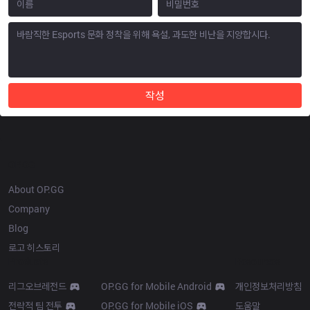
작성
OP.GG
About OP.GG
Company
Blog
로고 히스토리
Products
Resources
리그오브레전드
OP.GG for Mobile Android
개인정보처리방침
전략적 팀 전투
OP.GG for Mobile iOS
도움말