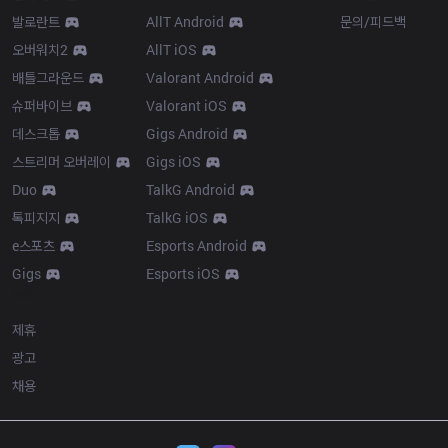
발로란트
AllT Android
문의/피드백
오버워치2
AllT iOS
배틀그라운드
Valorant Android
슈퍼바이브
Valorant iOS
데스크톱
Gigs Android
스트리머 오버레이
Gigs iOS
Duo
TalkG Android
톡피지지
TalkG iOS
e스포츠
Esports Android
Gigs
Esports iOS
More
제휴
광고
채용