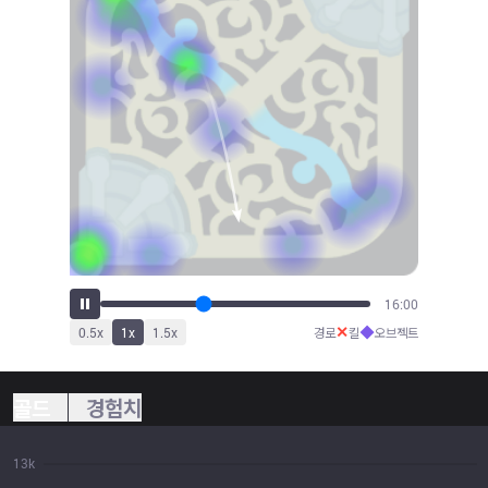
17:45
✕
◆
0.5
x
1
x
1.5
x
경로
킬
오브젝트
골드
경험치
13k