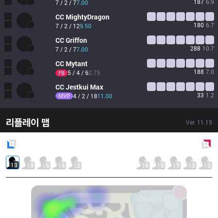
187
6.9
7 / 2 / 7
7.00
CC
MightyDragon
180
6.7
7 / 2 / 12
9.50
CC
Griffon
288
10.7
7 / 2 / 7
7.00
CC
Mytant
188
7.0
5 / 4 / 6
2.75
FB
CC
Jestkui Max
33
1.2
MVP
4 / 2 / 18
11.00
리플레이 맵
Ver.
11.15
Blue
Side
Red
Side
13
13
15
14
12
16
15
17
13
12