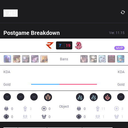
1 세트
Postgame Breakdown
Ver.
11.15
결과
UOL
Nomanz
RoX
7
19
UOL
24:21
MVP
Bans
7 / 19 / 16
19 / 7 / 43
KDA
KDA
38,002
51,258
Gold
Gold
Object
0
3
0
0
11
3
0
1
0
0
1
1