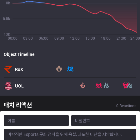
0k
6.5k
13k
00:00
03:00
06:00
09:00
12:00
15:00
18:00
21:00
24:00
Object Timeline
RoX
UOL
매치 리액션
0
Reactions