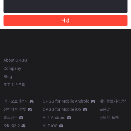
작성
OP.GG
About OP.GG
Company
Blog
로고 히스토리
Products
Resources
리그오브레전드
OP.GG for Mobile Android
개인정보처리방침
전략적 팀 전투
OP.GG for Mobile iOS
도움말
발로란트
AllT Android
문의/피드백
오버워치2
AllT iOS