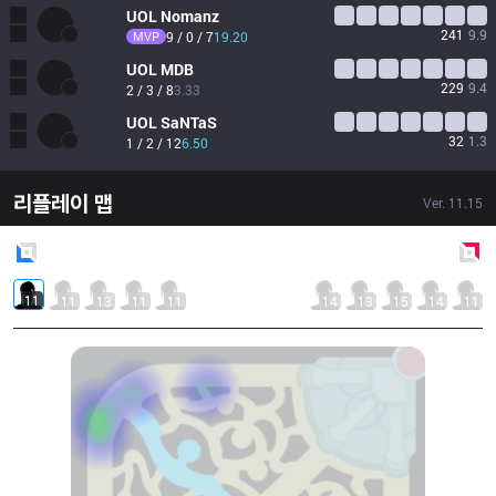
UOL
Nomanz
241
9.9
MVP
9 / 0 / 7
19.20
UOL
MDB
229
9.4
2 / 3 / 8
3.33
UOL
SaNTaS
32
1.3
1 / 2 / 12
6.50
리플레이 맵
Ver.
11.15
Blue
Side
Red
Side
11
11
13
11
11
14
13
15
14
11