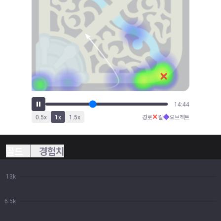
16:14
✕
◆
0.5
x
1
x
1.5
x
경로
킬
오브젝트
골드
경험치
13k
6.5k