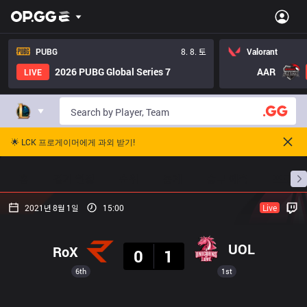
PUBG
8. 8. 토
Valorant
2026 PUBG Global Series 7
AAR
LIVE
🌟 LCK 프로게이머에게 과외 받기!
홈
경기 일정
순위
통계
승부 예측
프로빌
2021년 8월 1일
15:00
Live
결과
UOL
RoX
0
1
6th
1st