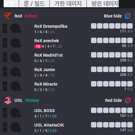
요약
룬 / 빌드
가한 데미지
받은 데미지
RoX
Defeat
Blue
Side
RoX
Dreampullka
111
4.6
1 / 4 / 4
1.25
RoX
anechek
96
3.9
4 / 4 / 1
1.25
FB
RoX
Madrid1st
208
8.5
0 / 4 / 1
0.25
RoX
Jamie
206
8.5
2 / 4 / 4
1.50
RoX
Miracle
7
0.3
0 / 3 / 6
2.00
UOL
Victory
Red
Side
UOL
BOSS
161
6.6
4 / 1 / 7
11.00
UOL
AHaHaCiK
147
6.0
3 / 1 / 9
12.00