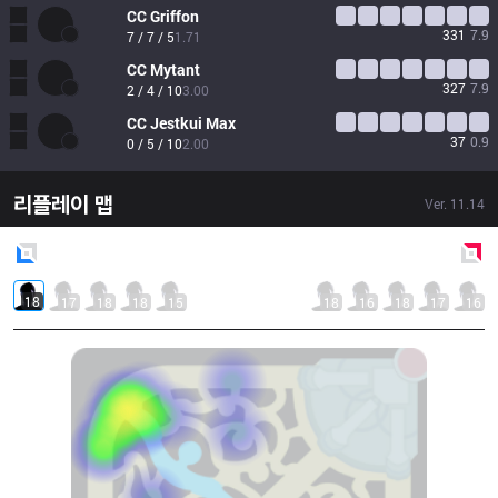
CC
Griffon
331
7.9
7 / 7 / 5
1.71
CC
Mytant
327
7.9
2 / 4 / 10
3.00
CC
Jestkui Max
37
0.9
0 / 5 / 10
2.00
리플레이 맵
Ver.
11.14
Blue
Side
Red
Side
18
17
18
18
15
18
16
18
17
16