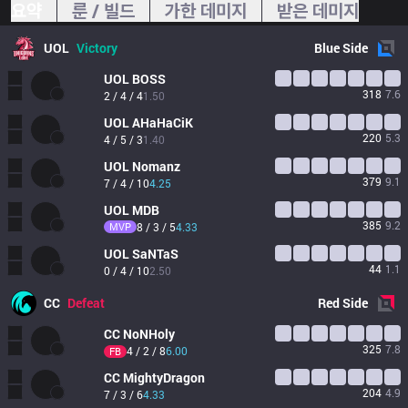
요약
룬 / 빌드
가한 데미지
받은 데미지
UOL
Victory
Blue
Side
UOL
BOSS
318
7.6
2 / 4 / 4
1.50
UOL
AHaHaCiK
220
5.3
4 / 5 / 3
1.40
UOL
Nomanz
379
9.1
7 / 4 / 10
4.25
UOL
MDB
385
9.2
MVP
8 / 3 / 5
4.33
UOL
SaNTaS
44
1.1
0 / 4 / 10
2.50
CC
Defeat
Red
Side
CC
NoNHoly
325
7.8
4 / 2 / 8
6.00
FB
CC
MightyDragon
204
4.9
7 / 3 / 6
4.33