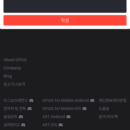
작성
OP.GG
About OP.GG
Company
Blog
로고 히스토리
Products
Resources
리그오브레전드
OP.GG for Mobile Android
개인정보처리방침
전략적 팀 전투
OP.GG for Mobile iOS
도움말
발로란트
AllT Android
문의/피드백
오버워치2
AllT iOS