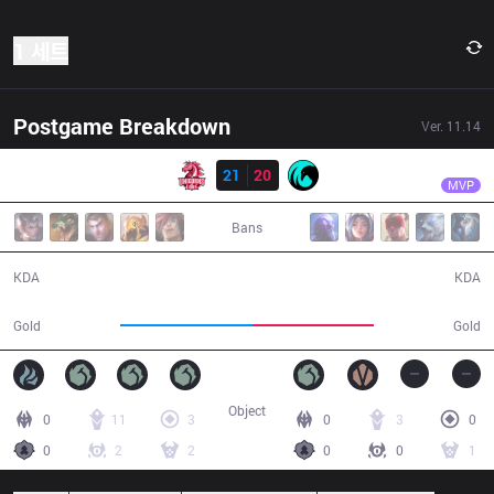
1 세트
Postgame Breakdown
Ver.
11.14
결과
UOL
MDB
UOL
21
20
CC
41:39
MVP
Bans
21 / 20 / 32
20 / 21 / 39
KDA
KDA
80,067
73,454
Gold
Gold
Object
0
11
3
0
3
0
0
2
2
0
0
1