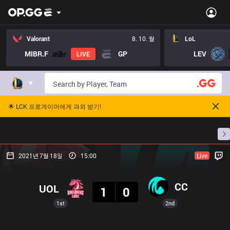
Valorant
8. 10. 월
LoL
MIBR.F
GP
LEV
LIVE
🌟 LCK 프로게이머에게 과외 받기!
홈
경기 일정
순위
통계
승부 예측
프로빌
2021년 7월 18일
15:00
Live
결과
CC
UOL
1
0
1st
2nd