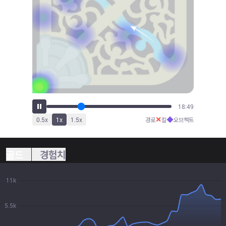
21:51
✕
◆
0.5
x
1
x
1.5
x
경로
킬
오브젝트
골드
경험치
11k
5.5k