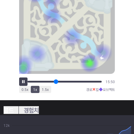
17:27
✕
◆
0.5
x
1
x
1.5
x
경로
킬
오브젝트
골드
경험치
12k