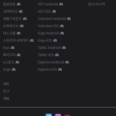
발로란트
AllT Android
문의/피드백
오버워치2
AllT iOS
배틀그라운드
Valorant Android
슈퍼바이브
Valorant iOS
데스크톱
Gigs Android
스트리머 오버레이
Gigs iOS
Duo
TalkG Android
톡피지지
TalkG iOS
e스포츠
Esports Android
Gigs
Esports iOS
More
제휴
광고
채용