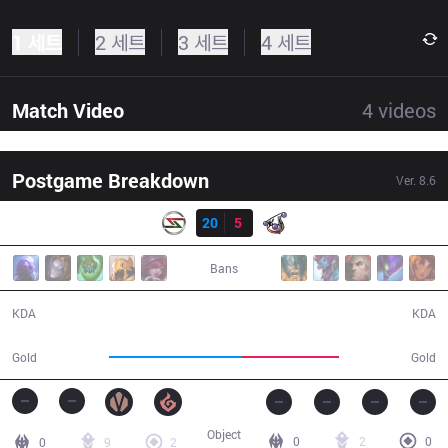
1 세트
2 세트
3 세트
4 세트
Match Video
4
videos
Postgame Breakdown
Ver.
8.6
결과
SZB
20
5
RJ
26:52
Bans
20 / 5 / 37
5 / 20 / 12
KDA
KDA
55,136
40,361
Gold
Gold
Object
0
2
0
0
9
2