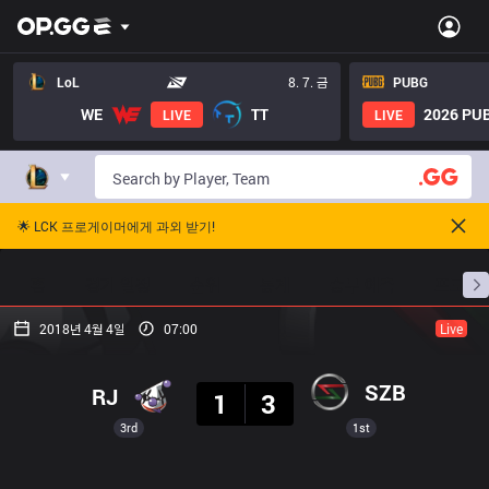
LoL
8. 7. 금
PUBG
WE
TT
2026 PUB
LIVE
LIVE
🌟 LCK 프로게이머에게 과외 받기!
홈
경기 일정
순위
통계
승부 예측
프로빌
2018년 4월 4일
07:00
Live
결과
SZB
RJ
1
3
3rd
1st