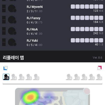
RJ
WyverN
123
4.6
2 / 3 / 1
1.00
RJ
Fanxy
184
6.8
0 / 4 / 3
0.75
RJ
NoA
242
9.0
0 / 4 / 4
1.00
RJ
Yuki
40
1.5
0 / 5 / 4
0.80
리플레이 맵
Ver.
8.6
Blue
Side
Red
Side
16
14
16
13
12
14
12
13
13
10