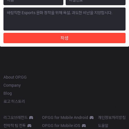
작성
OP.GG
About OP.GG
Company
Blog
로고 히스토리
Products
Resources
리그오브레전드
OP.GG for Mobile Android
개인정보처리방침
전략적 팀 전투
OP.GG for Mobile iOS
도움말