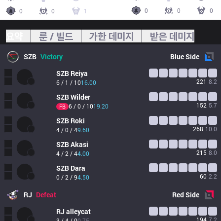
0
0
0
0
0
1
요약
룬 / 빌드
가한 데미지
받은 데미지
SZB
Victory
Blue
Side
SZB
Reiya
221
8.2
6 / 1 / 10
16.00
SZB
Wilder
152
5.7
6 / 0 / 10
19.20
FB
SZB
Roki
268
10.0
4 / 0 / 4
9.60
SZB
Akasi
215
8.0
4 / 2 / 4
4.00
SZB
Dara
60
2.2
0 / 2 / 9
4.50
RJ
Defeat
Red
Side
RJ
alleycat
194
7.2
3 / 4 / 0
0.75