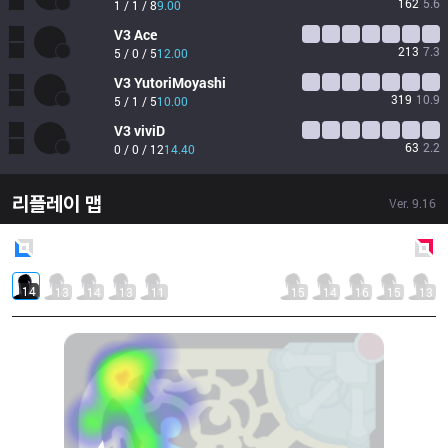
162
5.6
1 / 1 / 8
9.00
V3
Ace
213
7.3
5 / 0 / 5
12.00
V3
YutoriMoyashi
319
10.9
5 / 1 / 5
10.00
V3
viviD
63
2.2
0 / 0 / 12
14.40
리플레이 맵
Ver.
9.16
Blue
Side
Red
Side
14
13
14
13
11
15
14
16
15
13