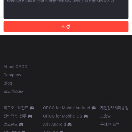
작성
OP.GG
About OP.GG
Company
Blog
로고 히스토리
Products
Resources
리그오브레전드
OP.GG for Mobile Android
개인정보처리방침
전략적 팀 전투
OP.GG for Mobile iOS
도움말
발로란트
AllT Android
문의/피드백