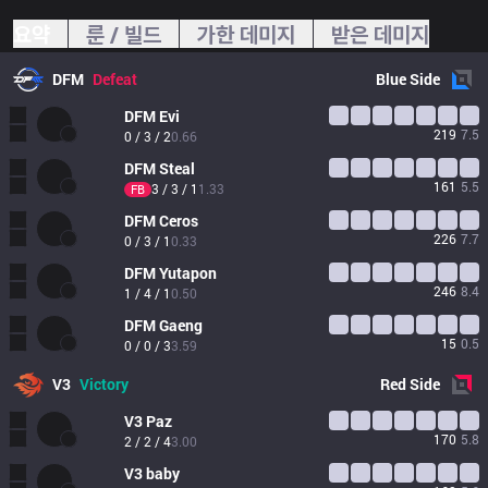
요약
룬 / 빌드
가한 데미지
받은 데미지
DFM
Defeat
Blue
Side
DFM
Evi
219
7.5
0 / 3 / 2
0.66
DFM
Steal
161
5.5
3 / 3 / 1
1.33
FB
DFM
Ceros
226
7.7
0 / 3 / 1
0.33
DFM
Yutapon
246
8.4
1 / 4 / 1
0.50
DFM
Gaeng
15
0.5
0 / 0 / 3
3.59
V3
Victory
Red
Side
V3
Paz
170
5.8
2 / 2 / 4
3.00
V3
baby