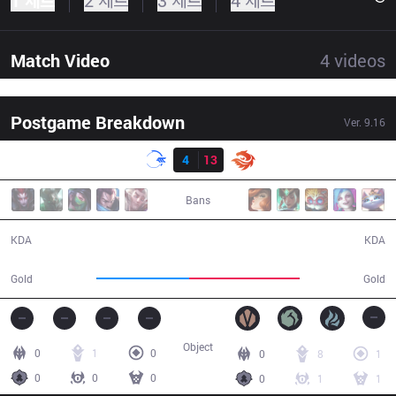
1 세트
2 세트
3 세트
4 세트
Match Video
4
videos
Postgame Breakdown
Ver.
9.16
결과
DFM
4
13
V3
29:10
Bans
4 / 13 / 8
13 / 4 / 34
KDA
KDA
44,290
52,701
Gold
Gold
Object
0
1
0
0
8
1
0
0
0
0
1
1