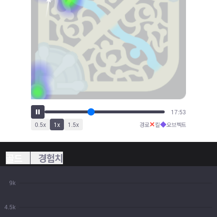
19:37
✕
◆
0.5
x
1
x
1.5
x
경로
킬
오브젝트
골드
경험치
9k
4.5k