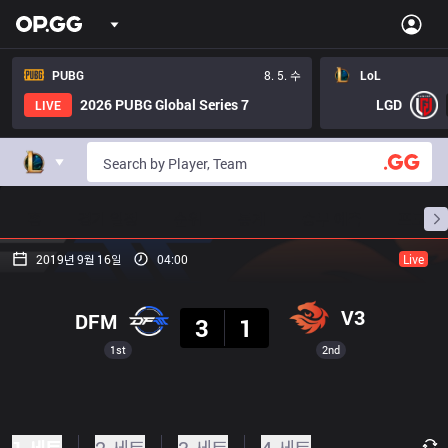
PUBG
8. 5. 수
LoL
2026 PUBG Global Series 7
LGD
LIVE
홈
경기 일정
순위
통계
승부 예측
프로빌
2019년 9월 16일
04:00
Live
결과
V3
DFM
3
1
1st
2nd