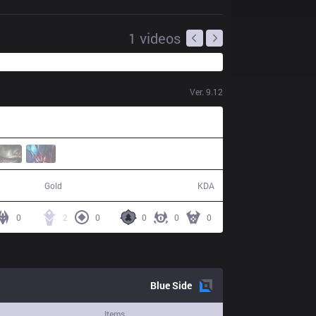
1
videos
Ver.
9.12
48,472
4 / 15 / 11
Gold
KDA
0
2
0
0
0
0
Blue
Side
Items