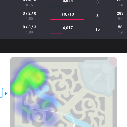
5,644
3
0.75
7.4
3 / 2 / 0
293
10,713
3
1.50
9.4
0 / 3 / 3
58
4,017
15
1.00
1.9