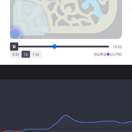
24:36
✕
◆
0.5
x
1
x
1.5
x
경로
킬
오브젝트