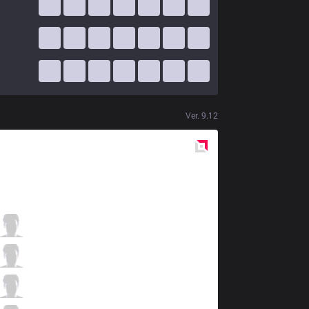
Ver.
9.12
Red
Side
AXZ
uinyan
0 / 2 / 3
AXZ
Smile
1 / 4 / 2
AXZ
Gariaru
0 / 4 / 3