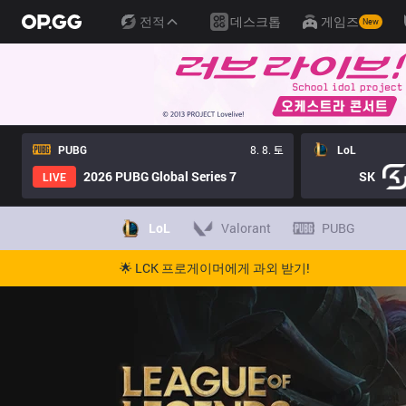
전적
데스크톱
게임즈
New
PUBG
8. 8. 토
LoL
2026 PUBG Global Series 7
SK
LIVE
LoL
Valorant
PUBG
🌟 LCK 프로게이머에게 과외 받기!