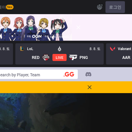
KO
레이
로그인
New
8. 8. 토
LoL
8. 8. 토
Valorant
RED
PNG
AAR
LIVE