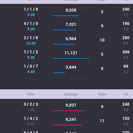
1 / 1 / 8
240
8,038
2
9.00
7.7
4 / 1 / 5
166
7,021
9
9.00
5.3
2 / 1 / 8
260
6,964
10
10.00
8.4
7 / 1 / 2
309
11,121
5
9.00
9.9
1 / 0 / 7
69
3,644
9
9.60
2.2
KDA
Damage
Sight
CS
0 / 2 / 3
248
9,837
9
1.50
8.0
1 / 4 / 2
155
9,241
11
0.75
5.0
0 / 4 / 3
229