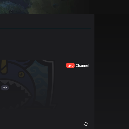
Live
Channel
8th