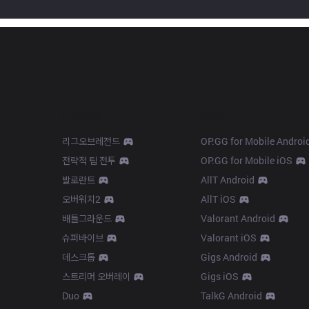
Products
Apps
리그오브레전드
OP.GG for Mobile Androi
전략적 팀 전투
OP.GG for Mobile iOS
발로란트
AllT Android
오버워치2
AllT iOS
배틀그라운드
Valorant Android
슈퍼바이브
Valorant iOS
데스크톱
Gigs Android
스트리머 오버레이
Gigs iOS
Duo
TalkG Android