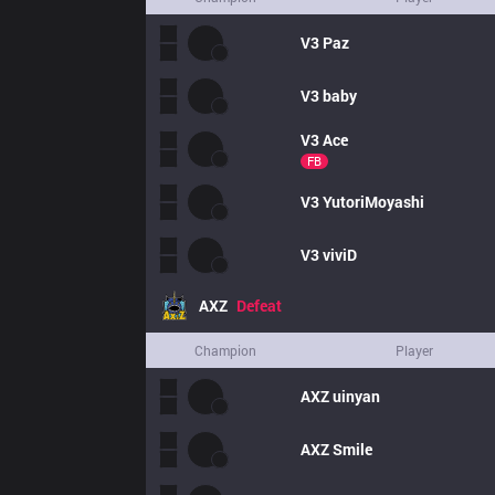
V3
Paz
V3
baby
V3
Ace
FB
V3
YutoriMoyashi
V3
viviD
AXZ
Defeat
Champion
Player
AXZ
uinyan
AXZ
Smile