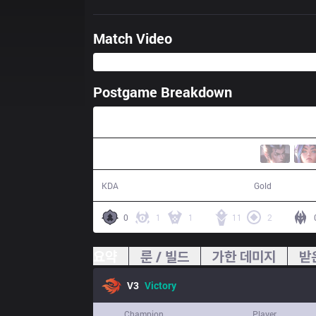
Match Video
Postgame Breakdown
31:05
15 / 4 / 30
59,372
KDA
Gold
0
1
1
11
2
요약
룬 / 빌드
가한 데미지
받
V3
Victory
Champion
Player