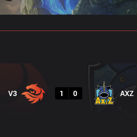
 예측
프로빌드
결과
V3
1
0
AXZ