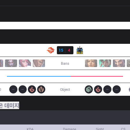
결과
V3
15
4
AXZ
Bans
0
Object
은 데미지
KDA
Damage
Sight
CS