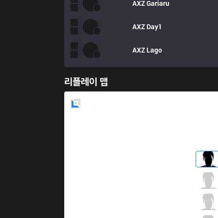
AXZ
Gariaru
AXZ
Day1
AXZ
Lago
리플레이 맵
Blue
Side
V3
Paz
1 / 1 / 8
V3
baby
4 / 1 / 5
V3
Ace
2 / 1 / 8