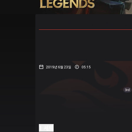
홈
경기 일정
순위
통계
승부
2019년 6월 23일
05:15
3rd
1 세트