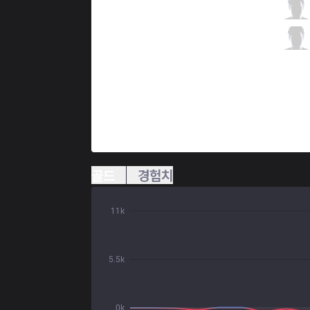
V3
YutoriMoyashi
7 / 1 / 2
V3
viviD
1 / 0 / 7
골드
경험치
11k
5.5k
0k