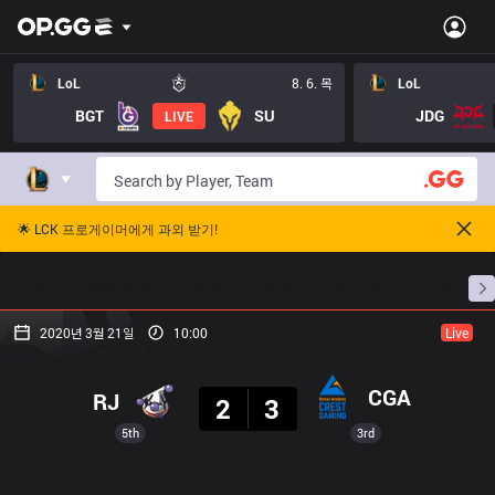
LoL
8. 6. 목
LoL
BGT
SU
JDG
LIVE
🌟 LCK 프로게이머에게 과외 받기!
홈
경기 일정
순위
통계
승부 예측
프로빌
2020년 3월 21일
10:00
Live
결과
CGA
RJ
2
3
5th
3rd