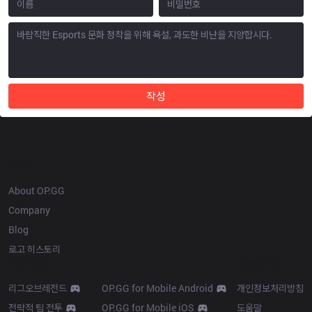
작성
OP.GG
About OP.GG
Company
Blog
로고 히스토리
Products
Resources
리그오브레전드
OP.GG for Mobile Android
개인정보처리방침
전략적 팀 전투
OP.GG for Mobile iOS
도움말