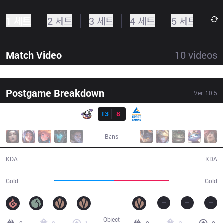
1 세트
2 세트
3 세트
4 세트
5 세트
Match Video
10
videos
Postgame Breakdown
Ver.
10.5
결과
RJ
13
8
CGA
36:14
Bans
13 / 8 / 25
8 / 13 / 12
KDA
KDA
61,439
55,991
Gold
Gold
Object