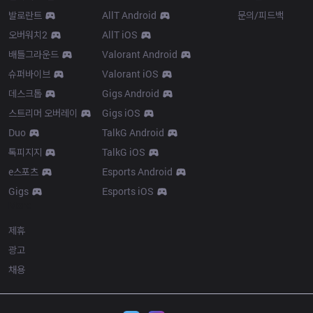
발로란트
AllT Android
문의/피드백
오버워치2
AllT iOS
배틀그라운드
Valorant Android
슈퍼바이브
Valorant iOS
데스크톱
Gigs Android
스트리머 오버레이
Gigs iOS
Duo
TalkG Android
톡피지지
TalkG iOS
e스포츠
Esports Android
Gigs
Esports iOS
More
제휴
광고
채용