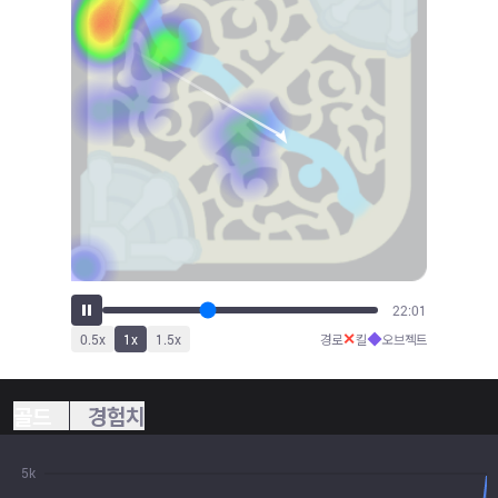
24:16
✕
◆
0.5
x
1
x
1.5
x
경로
킬
오브젝트
골드
경험치
5k