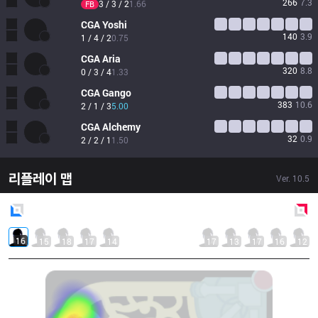
266
7.3
3 / 3 / 2
1.66
FB
CGA
Yoshi
140
3.9
1 / 4 / 2
0.75
CGA
Aria
320
8.8
0 / 3 / 4
1.33
CGA
Gango
383
10.6
2 / 1 / 3
5.00
CGA
Alchemy
32
0.9
2 / 2 / 1
1.50
리플레이 맵
Ver.
10.5
Blue
Side
Red
Side
16
15
18
17
14
17
13
17
16
12