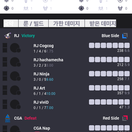
0
8
1
0
2
0
0
1
1
0
1
0
요약
룬 / 빌드
가한 데미지
받은 데미지
RJ
Victory
Blue
Side
RJ
Cogcog
238
6.6
1 / 4 / 6
1.75
RJ
hachamecha
212
5.9
3 / 2 / 3
3.00
RJ
Ninja
258
7.1
3 / 0 / 5
9.60
RJ
Art
357
9.9
6 / 1 / 4
10.00
RJ
viviD
47
1.3
0 / 1 / 7
7.00
CGA
Defeat
Red
Side
CGA
Nap