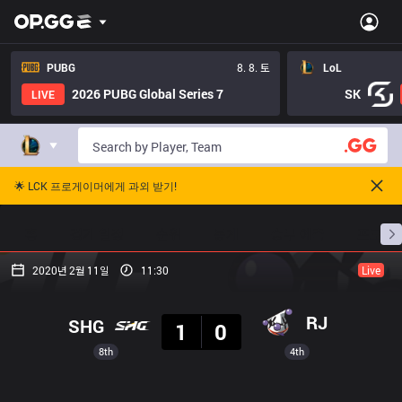
PUBG
8. 8. 토
LoL
2026 PUBG Global Series 7
SK
LIVE
🌟 LCK 프로게이머에게 과외 받기!
홈
경기 일정
순위
통계
승부 예측
프로빌
2020년 2월 11일
11:30
Live
결과
RJ
SHG
1
0
8th
4th