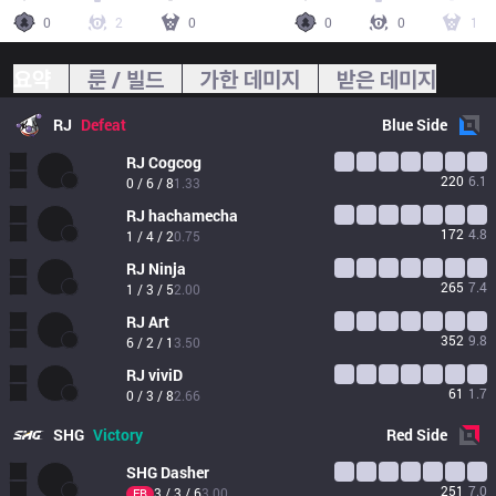
0
2
0
0
0
1
요약
룬 / 빌드
가한 데미지
받은 데미지
RJ
Defeat
Blue
Side
RJ
Cogcog
220
6.1
0 / 6 / 8
1.33
RJ
hachamecha
172
4.8
1 / 4 / 2
0.75
RJ
Ninja
265
7.4
1 / 3 / 5
2.00
RJ
Art
352
9.8
6 / 2 / 1
3.50
RJ
viviD
61
1.7
0 / 3 / 8
2.66
SHG
Victory
Red
Side
SHG
Dasher
251
7.0
3 / 3 / 6
3.00
FB