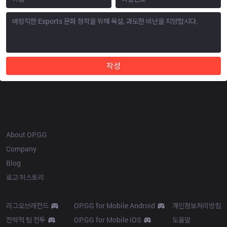
작성
OP.GG
About OP.GG
Company
Blog
로고 히스토리
Products
Resources
리그오브레전드
OP.GG for Mobile Android
개인정보처리방침
전략적 팀 전투
OP.GG for Mobile iOS
도움말