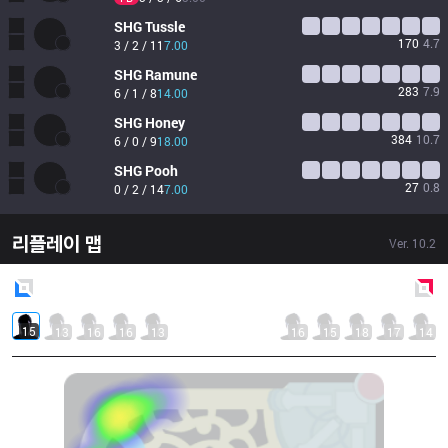
SHG
Tussle
170
4.7
3 / 2 / 11
7.00
SHG
Ramune
283
7.9
6 / 1 / 8
14.00
SHG
Honey
384
10.7
6 / 0 / 9
18.00
SHG
Pooh
27
0.8
0 / 2 / 14
7.00
리플레이 맵
Ver.
10.2
Blue
Side
Red
Side
15
13
16
16
13
16
15
18
17
14