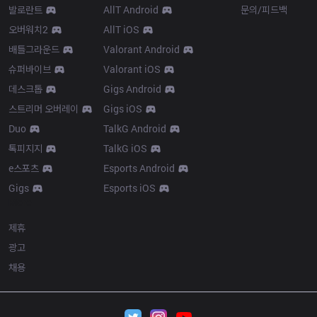
발로란트
AllT Android
문의/피드백
오버워치2
AllT iOS
배틀그라운드
Valorant Android
슈퍼바이브
Valorant iOS
데스크톱
Gigs Android
스트리머 오버레이
Gigs iOS
Duo
TalkG Android
톡피지지
TalkG iOS
e스포츠
Esports Android
Gigs
Esports iOS
More
제휴
광고
채용