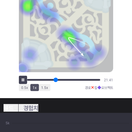
23:55
✕
◆
0.5
x
1
x
1.5
x
경로
킬
오브젝트
골드
경험치
5k