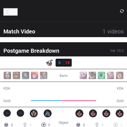
1 세트
Match Video
1
videos
Postgame Breakdown
Ver.
10.2
결과
RJ
8
18
SHG
35:49
Bans
8 / 18 / 24
18 / 8 / 48
KDA
KDA
56,081
63,534
Gold
Gold
Object
0
4
0
0
6
1