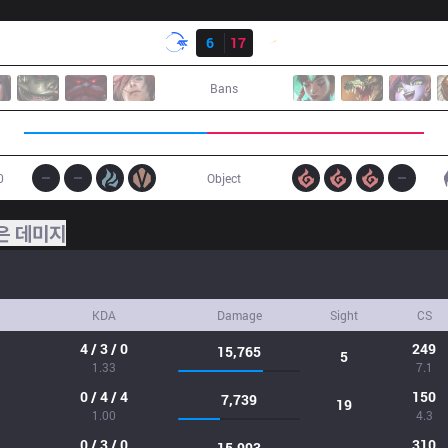
결과
DFM
6
17
SHG
Bans
0
Object
은 데미지
KDA
Damage
Sight
CS
4 / 3 / 0
249
15,765
5
1.33
7.1
0 / 4 / 4
150
7,739
19
1.00
4.3
0 / 3 / 0
310
15,993