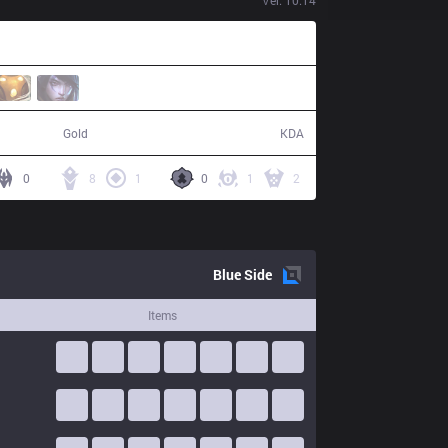
Ver.
10.14
65,404
17 / 6 / 49
Gold
KDA
0
8
1
0
1
2
Blue
Side
Items