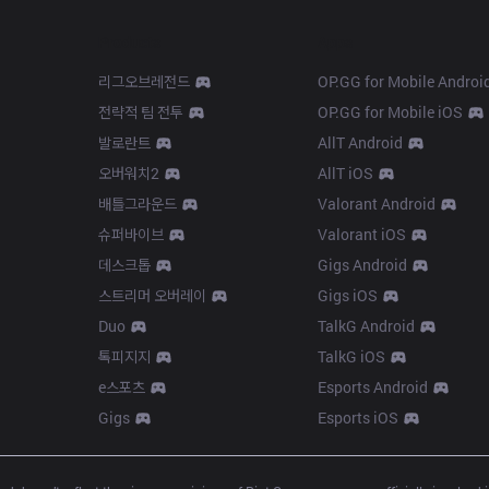
Products
Apps
리그오브레전드
OP.GG for Mobile Androi
전략적 팀 전투
OP.GG for Mobile iOS
발로란트
AllT Android
오버워치2
AllT iOS
배틀그라운드
Valorant Android
슈퍼바이브
Valorant iOS
데스크톱
Gigs Android
스트리머 오버레이
Gigs iOS
Duo
TalkG Android
톡피지지
TalkG iOS
e스포츠
Esports Android
Gigs
Esports iOS