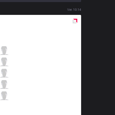
Ver.
10.14
Red
Side
SHG
Arumik
2 / 2 / 6
SHG
Tussle
5 / 0 / 10
SHG
Dasher
8 / 1 / 7
SHG
Honey
1 / 2 / 13
SHG
Pooh
1 / 1 / 13