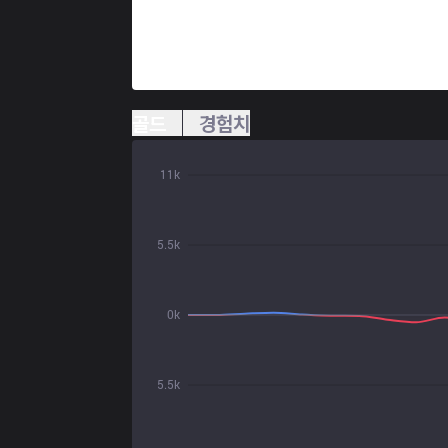
골드
경험치
11k
5.5k
0k
5.5k