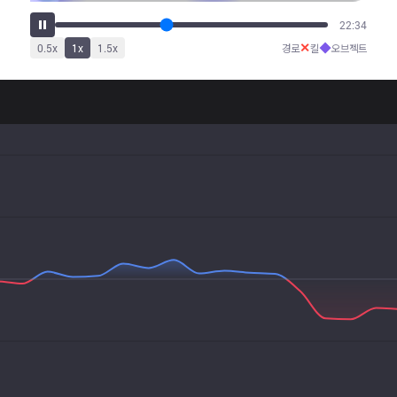
27:34
✕
◆
0.5
x
1
x
1.5
x
경로
킬
오브젝트