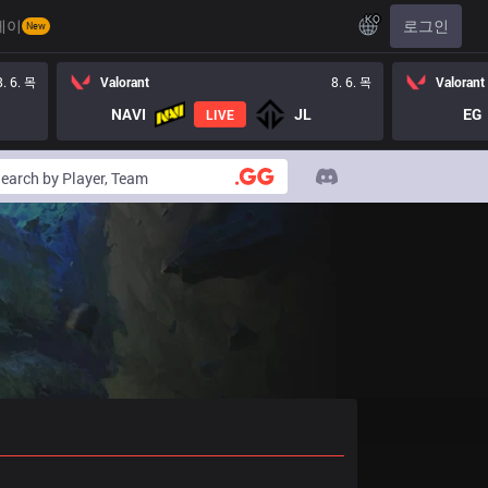
KO
레이
로그인
New
8. 6. 목
Valorant
8. 6. 목
Valorant
NAVI
JL
EG
LIVE