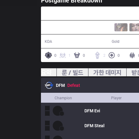
Postgame Breakdown
35:05
6 / 17 / 9
54,989
KDA
Gold
0
1
0
2
0
요약
룬 / 빌드
가한 데미지
받
DFM
Defeat
Champion
Player
DFM
Evi
DFM
Steal