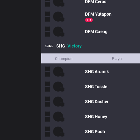
DFM
Ceros
DFM
Yutapon
FB
DFM
Gaeng
SHG
Victory
Champion
Player
SHG
Arumik
SHG
Tussle
SHG
Dasher
SHG
Honey
SHG
Pooh