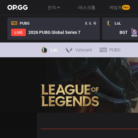
전적
데스크톱
게임즈
New
PUBG
8. 6. 목
LoL
2026 PUBG Global Series 7
BGT
LIVE
LoL
Valorant
PUBG
홈
경기 일정
순위
통계
승부