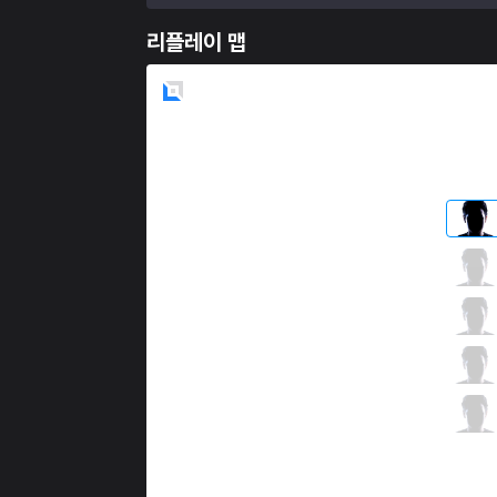
리플레이 맵
Blue
Side
DFM
Evi
4 / 3 / 0
DFM
Steal
0 / 4 / 4
DFM
Ceros
0 / 3 / 0
DFM
Yutapon
2 / 2 / 0
DFM
Gaeng
0 / 5 / 5