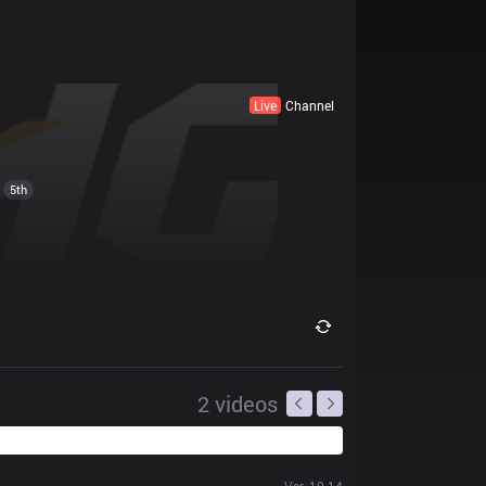
Live
Channel
5th
2
videos