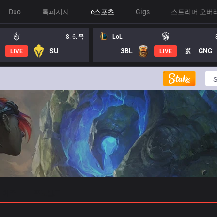
Duo
톡피지지
e스포츠
Gigs
스트리머 오버
8. 6. 목
LoL
SU
3BL
GNG
LIVE
LIVE
 예측
프로빌드