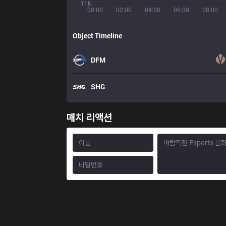
11k
00:00
02:00
04:00
06:00
08:00
Object Timeline
DFM
SHG
매치 리액션