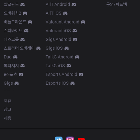
발로란트
AllT Android
문의/피드백
오버워치2
AllT iOS
배틀그라운드
Valorant Android
슈퍼바이브
Valorant iOS
데스크톱
Gigs Android
스트리머 오버레이
Gigs iOS
Duo
TalkG Android
톡피지지
TalkG iOS
e스포츠
Esports Android
Gigs
Esports iOS
More
제휴
광고
채용