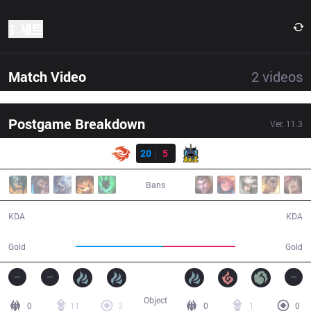
1 세트
Match Video
2
videos
Postgame Breakdown
Ver.
11.3
결과
V3
20
5
AXZ
37:39
Bans
20 / 5 / 45
5 / 20 / 13
KDA
KDA
71,986
59,146
Gold
Gold
Object
0
11
3
0
1
0