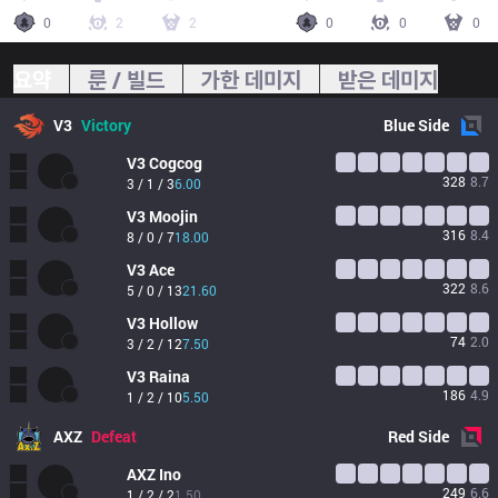
0
2
2
0
0
0
요약
룬 / 빌드
가한 데미지
받은 데미지
V3
Victory
Blue
Side
V3
Cogcog
328
8.7
3 / 1 / 3
6.00
V3
Moojin
316
8.4
8 / 0 / 7
18.00
V3
Ace
322
8.6
5 / 0 / 13
21.60
V3
Hollow
74
2.0
3 / 2 / 12
7.50
V3
Raina
186
4.9
1 / 2 / 10
5.50
AXZ
Defeat
Red
Side
AXZ
Ino
249
6.6
1 / 2 / 2
1.50