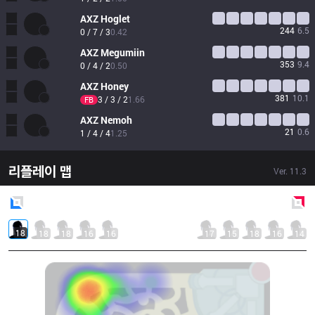
AXZ
Hoglet
244
6.5
0 / 7 / 3
0.42
AXZ
Megumiin
353
9.4
0 / 4 / 2
0.50
AXZ
Honey
381
10.1
3 / 3 / 2
1.66
FB
AXZ
Nemoh
21
0.6
1 / 4 / 4
1.25
리플레이 맵
Ver.
11.3
Blue
Side
Red
Side
18
18
18
16
16
17
15
18
16
14