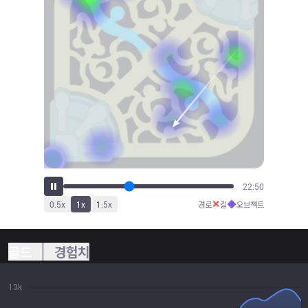
24:29
✕
◆
0.5
x
1
x
1.5
x
경로
킬
오브젝트
골드
경험치
13k