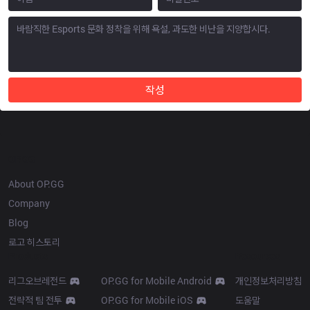
작성
OP.GG
About OP.GG
Company
Blog
로고 히스토리
Products
Resources
리그오브레전드
OP.GG for Mobile Android
개인정보처리방침
전략적 팀 전투
OP.GG for Mobile iOS
도움말