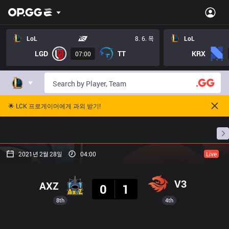
LoL
8. 6. 목
LoL
LGD
TT
KRX
07:00
🌟 LCK 프로게이머에게 과외 받기!
홈
경기 일정
순위
통계
승부 예측
프로빌
2021년 2월 28일
04:00
Live
결과
V3
AXZ
0
1
8th
4th