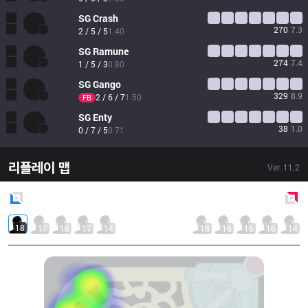
SG
Crash
270
7.3
2 / 5 / 5
1.40
SG
Ramune
274
7.4
1 / 5 / 3
0.80
SG
Gango
329
8.9
2 / 6 / 7
1.50
FB
SG
Enty
38
1.0
0 / 7 / 5
0.71
리플레이 맵
Ver.
11.2
Blue
Side
Red
Side
18
17
18
17
14
18
16
16
16
14