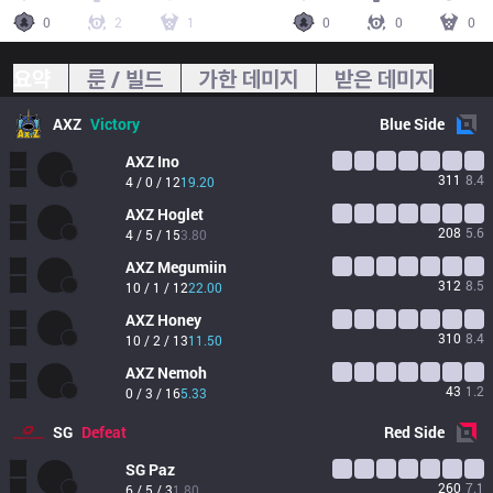
0
2
1
0
0
0
요약
룬 / 빌드
가한 데미지
받은 데미지
AXZ
Victory
Blue
Side
AXZ
Ino
311
8.4
4 / 0 / 12
19.20
AXZ
Hoglet
208
5.6
4 / 5 / 15
3.80
AXZ
Megumiin
312
8.5
10 / 1 / 12
22.00
AXZ
Honey
310
8.4
10 / 2 / 13
11.50
AXZ
Nemoh
43
1.2
0 / 3 / 16
5.33
SG
Defeat
Red
Side
SG
Paz
260
7.1
6 / 5 / 3
1.80