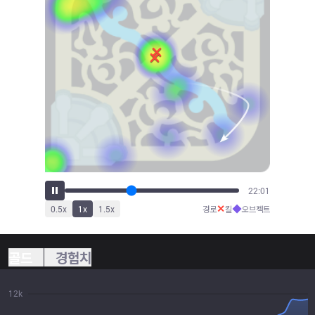
23:34
✕
◆
0.5
x
1
x
1.5
x
경로
킬
오브젝트
골드
경험치
12k