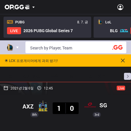
PUBG
8. 7. 금
LoL
2026 PUBG Global Series 7
BLG
LIVE
🌟 LCK 프로게이머에게 과외 받기!
홈
경기 일정
순위
통계
승부 예측
프로빌
2021년 2월 6일
12:45
Live
결과
SG
AXZ
1
0
8th
3rd