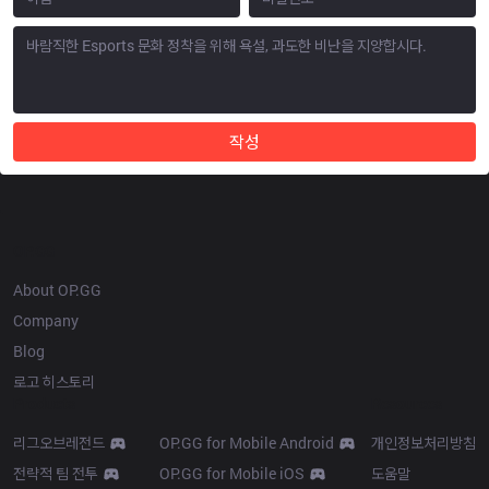
작성
OP.GG
About OP.GG
Company
Blog
로고 히스토리
Products
Resources
리그오브레전드
OP.GG for Mobile Android
개인정보처리방침
전략적 팀 전투
OP.GG for Mobile iOS
도움말