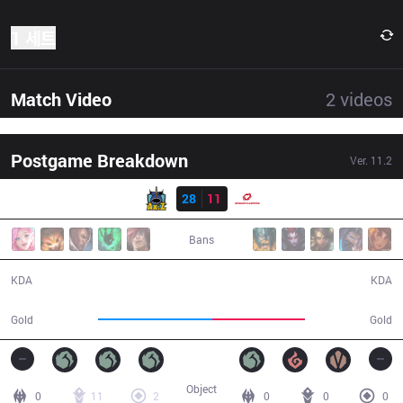
1 세트
Match Video
2
videos
Postgame Breakdown
Ver.
11.2
결과
AXZ
28
11
SG
36:51
Bans
28 / 11 / 68
11 / 28 / 23
KDA
KDA
71,478
57,694
Gold
Gold
Object
0
11
2
0
0
0