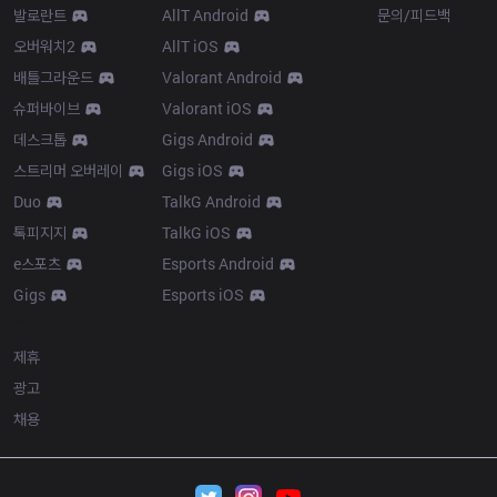
발로란트
AllT Android
문의/피드백
오버워치2
AllT iOS
배틀그라운드
Valorant Android
슈퍼바이브
Valorant iOS
데스크톱
Gigs Android
스트리머 오버레이
Gigs iOS
Duo
TalkG Android
톡피지지
TalkG iOS
e스포츠
Esports Android
Gigs
Esports iOS
More
제휴
광고
채용