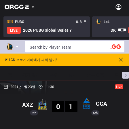
PUBG
8. 8. 토
LoL
2026 PUBG Global Series 7
DK
LIVE
🌟 LCK 프로게이머에게 과외 받기!
홈
경기 일정
순위
통계
승부 예측
프로빌
2021년 1월 23일
11:30
Live
결과
CGA
AXZ
0
1
8th
5th