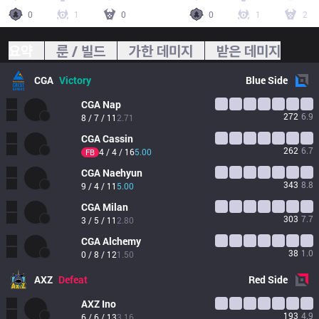
0
1
0
0
1
2
요약
룬 / 빌드
가한 데미지
받은 데미지
CGA
Victory
Blue
Side
CGA
Nap
272
6.9
8 / 7 / 11
2.71
CGA
Cassin
262
6.7
4 / 4 / 16
5.00
FB
CGA
Naehyun
343
8.8
9 / 4 / 11
5.00
CGA
Milan
303
7.7
3 / 5 / 11
2.80
CGA
Alchemy
38
1.0
0 / 8 / 12
1.50
AXZ
Defeat
Red
Side
AXZ
Ino
193
4.9
6 / 6 / 13
3.16