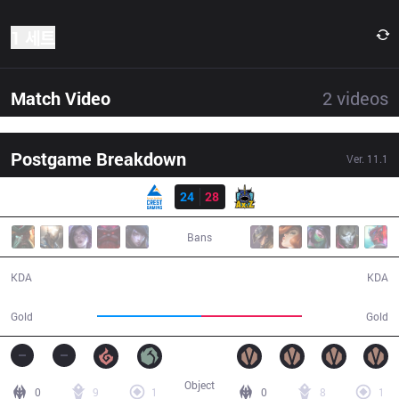
1 세트
Match Video
2
videos
Postgame Breakdown
Ver.
11.1
결과
CGA
24
28
AXZ
39:09
Bans
24 / 28 / 61
28 / 24 / 80
KDA
KDA
73,835
71,270
Gold
Gold
Object
0
9
1
0
8
1