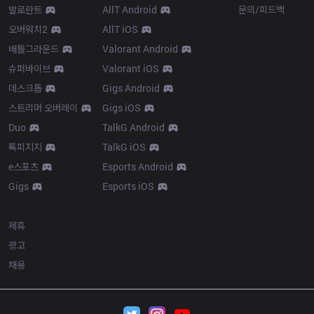
발로란트
AllT Android
문의/피드백
오버워치2
AllT iOS
배틀그라운드
Valorant Android
슈퍼바이브
Valorant iOS
데스크톱
Gigs Android
스트리머 오버레이
Gigs iOS
Duo
TalkG Android
톡피지지
TalkG iOS
e스포츠
Esports Android
Gigs
Esports iOS
More
제휴
광고
채용