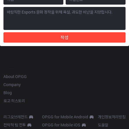
작성
OP.GG
About OP.GG
Company
Blog
로고 히스토리
Products
Resources
리그오브레전드
OP.GG for Mobile Android
개인정보처리방침
전략적 팀 전투
OP.GG for Mobile iOS
도움말