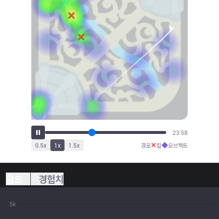
26:28
✕
◆
0.5
x
1
x
1.5
x
경로
킬
오브젝트
골드
경험치
5k