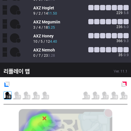
AXZ
Hoglet
229
5.8
9 / 2 / 14
11.50
AXZ
Megumiin
236
6.0
3 / 4 / 18
5.25
AXZ
Honey
366
9.3
10 / 5 / 12
4.40
AXZ
Nemoh
35
0.9
0 / 7 / 23
3.28
리플레이 맵
Ver.
11.1
Blue
Side
Red
Side
18
17
18
18
13
17
17
17
18
14