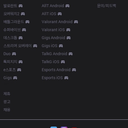
발로란트
AllT Android
문의/피드백
오버워치2
AllT iOS
배틀그라운드
Valorant Android
슈퍼바이브
Valorant iOS
데스크톱
Gigs Android
스트리머 오버레이
Gigs iOS
Duo
TalkG Android
톡피지지
TalkG iOS
e스포츠
Esports Android
Gigs
Esports iOS
More
제휴
광고
채용