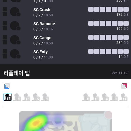
250
8.4
1 / 1 / 0
1.00
SG
Crash
172
5.8
0 / 2 / 1
0.50
SG
Ramune
196
6.6
0 / 6 / 1
0.16
SG
Gango
284
9.6
0 / 2 / 1
0.50
SG
Enty
14
0.5
0 / 1 / 1
1.00
리플레이 맵
Ver.
11.12
Blue
Side
Red
Side
17
15
16
15
12
16
13
14
13
11