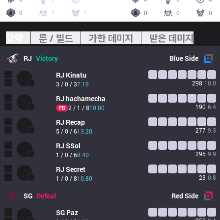
0
2
1
0
0
0
요약
룬 / 빌드
가한 데미지
받은 데미지
RJ
Victory
Blue
Side
RJ
Kinatu
298
10.0
3 / 0 / 3
7.19
RJ
hachamecha
190
6.4
2 / 1 / 8
10.00
FB
RJ
Recap
277
9.3
5 / 0 / 6
13.20
RJ
SSol
295
9.9
1 / 0 / 6
8.40
RJ
Secret
23
0.8
1 / 0 / 8
10.80
SG
Defeat
Red
Side
SG
Paz