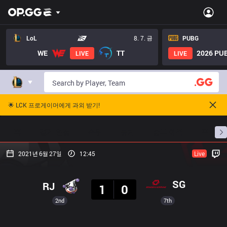
LoL
8. 7. 금
PUBG
WE
TT
2026 PUB
LIVE
LIVE
🌟 LCK 프로게이머에게 과외 받기!
홈
경기 일정
순위
통계
승부 예측
프로빌
2021년 6월 27일
12:45
Live
결과
SG
RJ
1
0
2nd
7th