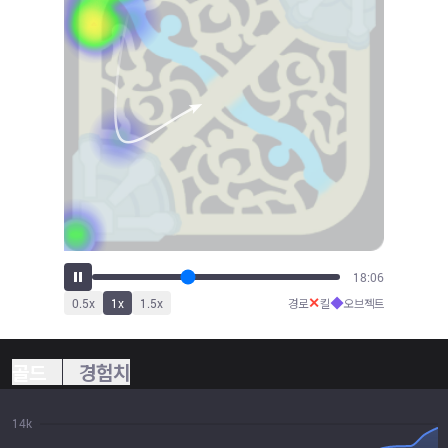
19:56
✕
◆
0.5
x
1
x
1.5
x
경로
킬
오브젝트
골드
경험치
14k