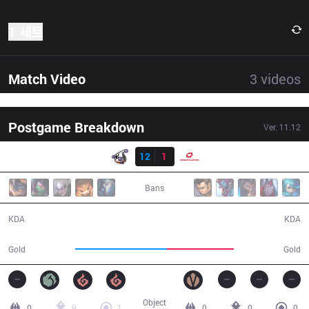
1 세트
Match Video
3
videos
Postgame Breakdown
Ver.
11.12
결과
RJ
12
1
SG
29:42
Bans
12 / 1 / 31
1 / 12 / 4
KDA
KDA
57,404
41,856
Gold
Gold
Object
0
9
1
0
0
0