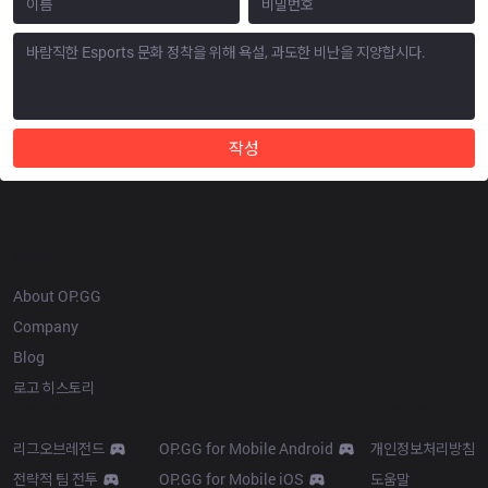
작성
OP.GG
About OP.GG
Company
Blog
로고 히스토리
Products
Resources
리그오브레전드
OP.GG for Mobile Android
개인정보처리방침
전략적 팀 전투
OP.GG for Mobile iOS
도움말