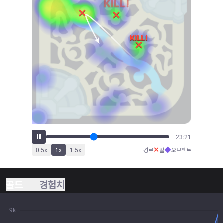
25:47
✕
◆
0.5
x
1
x
1.5
x
경로
킬
오브젝트
골드
경험치
9k