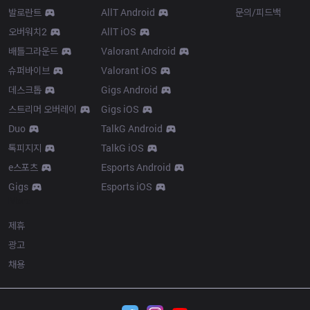
발로란트
AllT Android
문의/피드백
오버워치2
AllT iOS
배틀그라운드
Valorant Android
슈퍼바이브
Valorant iOS
데스크톱
Gigs Android
스트리머 오버레이
Gigs iOS
Duo
TalkG Android
톡피지지
TalkG iOS
e스포츠
Esports Android
Gigs
Esports iOS
More
제휴
광고
채용