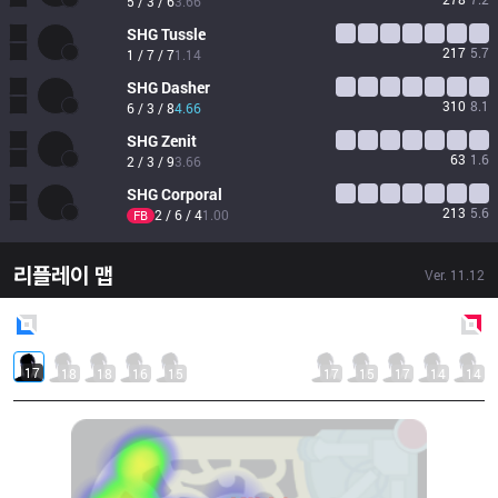
5 / 3 / 6
3.66
SHG
Tussle
217
5.7
1 / 7 / 7
1.14
SHG
Dasher
310
8.1
6 / 3 / 8
4.66
SHG
Zenit
63
1.6
2 / 3 / 9
3.66
SHG
Corporal
213
5.6
2 / 6 / 4
1.00
FB
리플레이 맵
Ver.
11.12
Blue
Side
Red
Side
17
18
18
16
15
17
15
17
14
14