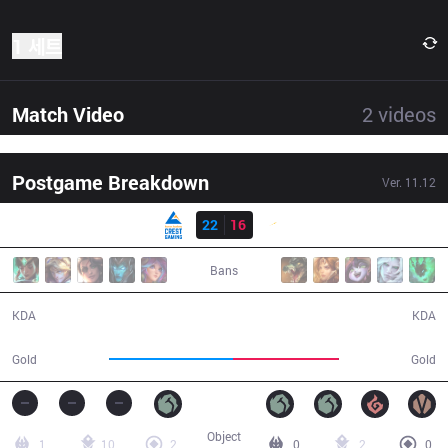
1 세트
Match Video
2
videos
Postgame Breakdown
Ver.
11.12
결과
CGA
22
16
SHG
38:22
Bans
22 / 16 / 63
16 / 22 / 34
KDA
KDA
71,765
61,041
Gold
Gold
Object
1
10
2
0
2
0