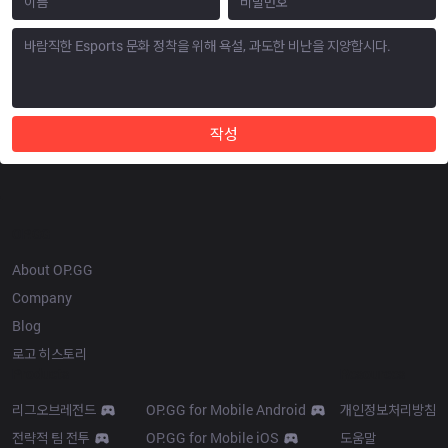
작성
OP.GG
About OP.GG
Company
Blog
로고 히스토리
Products
Resources
리그오브레전드
OP.GG for Mobile Android
개인정보처리방침
전략적 팀 전투
OP.GG for Mobile iOS
도움말