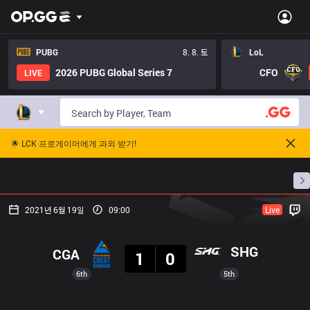
PUBG
8. 8. 토
LoL
2026 PUBG Global Series 7
CFO
LIVE
🌟 LCK 프로게이머에게 과외 받기!
홈
경기 일정
순위
통계
승부 예측
프로빌
2021년 6월 19일
09:00
Live
결과
SHG
CGA
1
0
6th
5th