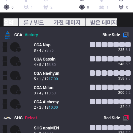
0
1
2
0
1
0
요약
룬 / 빌드
가한 데미지
받은 데미지
CGA
Victory
Blue
Side
CGA
Nap
235
6.1
8 / 4 / 7
3.75
CGA
Cassin
248
6.5
4 / 5 / 15
3.80
CGA
Naehyun
358
9.3
5 / 1 / 12
17.00
CGA
Milan
200
5.2
3 / 4 / 11
3.50
CGA
Alchemy
32
0.8
2 / 2 / 18
10.00
SHG
Defeat
Red
Side
SHG
apaMEN
278
7.2