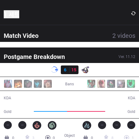
1 세트
Match Video
2
videos
Postgame Breakdown
Ver.
11.12
결과
DFM
6
15
RJ
30:32
Bans
6 / 15 / 19
15 / 6 / 43
KDA
KDA
48,420
55,702
Gold
Gold
Object
0
3
0
0
8
1