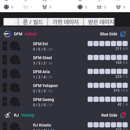
0
1
0
0
0
0
요약
룬 / 빌드
가한 데미지
받은 데미지
DFM
Defeat
Blue
Side
DFM
Evi
211
6.9
0 / 5 / 5
1.00
DFM
Steal
163
5.3
3 / 3 / 2
1.66
DFM
Aria
223
7.3
1 / 2 / 4
2.50
DFM
Yutapon
315
10.3
2 / 3 / 3
1.66
DFM
Gaeng
42
1.4
0 / 2 / 5
2.50
RJ
Victory
Red
Side
RJ
Kinatu
223
7.3