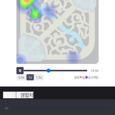
20:38
✕
◆
0.5
x
1
x
1.5
x
경로
킬
오브젝트
골드
경험치
6k