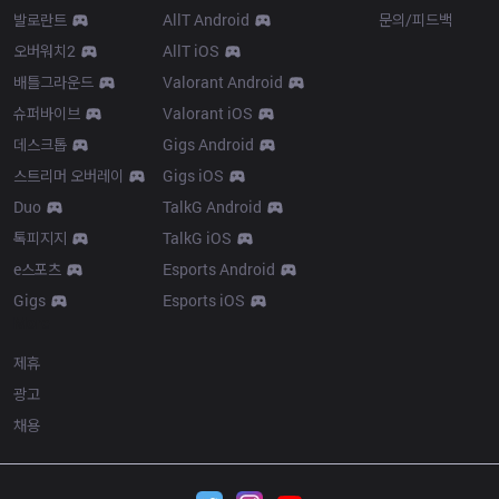
발로란트
AllT Android
문의/피드백
오버워치2
AllT iOS
배틀그라운드
Valorant Android
슈퍼바이브
Valorant iOS
데스크톱
Gigs Android
스트리머 오버레이
Gigs iOS
Duo
TalkG Android
톡피지지
TalkG iOS
e스포츠
Esports Android
Gigs
Esports iOS
More
제휴
광고
채용