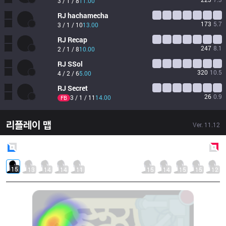
3 / 1 / 8
11.00
RJ
hachamecha
173
5.7
3 / 1 / 10
13.00
RJ
Recap
247
8.1
2 / 1 / 8
10.00
RJ
SSol
320
10.5
4 / 2 / 6
5.00
RJ
Secret
26
0.9
3 / 1 / 11
14.00
FB
리플레이 맵
Ver.
11.12
Blue
Side
Red
Side
15
13
14
14
11
15
14
15
15
12