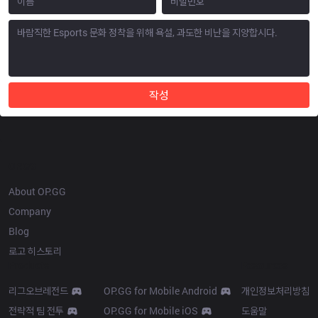
작성
OP.GG
About OP.GG
Company
Blog
로고 히스토리
Products
Resources
리그오브레전드
OP.GG for Mobile Android
개인정보처리방침
전략적 팀 전투
OP.GG for Mobile iOS
도움말